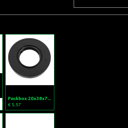
Ja, ni får publicera
Packbox 20x38x7 Vevparti Derbi (original)
€ 5,57