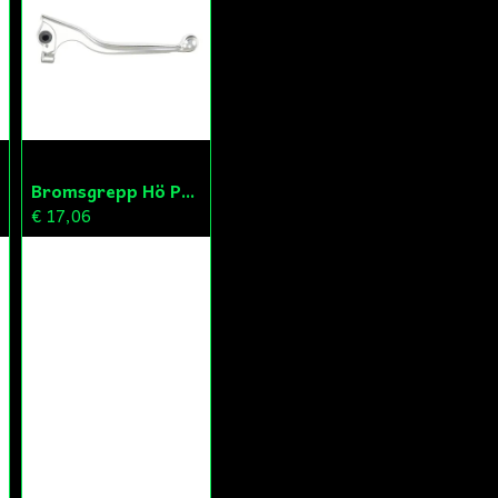
Bromsgrepp Hö Peugeot Ludix/Speedfight/Vivacity
€ 17,06