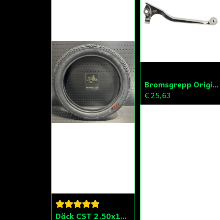
Bromsgrepp Original Hö Peugeot Ludix/Speedfight/Vivacity
€ 25,63
Däck CST 2.50x15 (20x250) Compact/Scoper/Mamba/Flakmoped