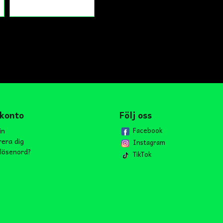
 konto
Följ oss
in
Facebook
rera dig
Instagram
lösenord?
TikTok