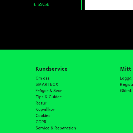
€ 59,58
Kundservice
Mitt
Om oss
Logga 
SMARTBOX
Regist
Frågor & Svar
Glömt 
Tips & Guider
Retur
Köpvillkor
Cookies
GDPR
Service & Reparation