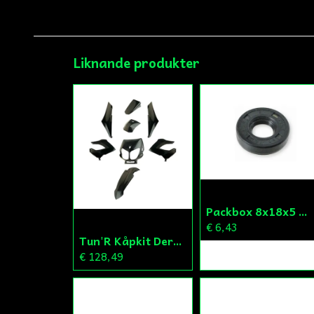
Liknande produkter
Packbox 8x18x5 Vattenpump Aprilia/Derbi/Gilera (original)
€ 6,43
Tun'R Kåpkit Derbi Senda
€ 128,49