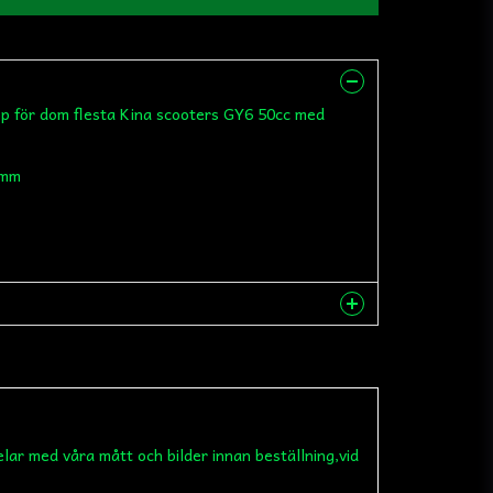
 för dom flesta Kina scooters GY6 50cc med
5mm
nna produkten...
elar med våra mått och bilder innan beställning,vid
email
Mejladress