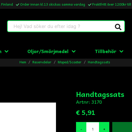
& Finland
Order innan kl.13 skickas samma vardag
Fraktfritt över 1200kr till
Hej! Vad söker du efter idag ?
n
Oljor/Smörjmedel
Tillbehör
Hem
Reservdelar
Moped/Scooter
Handtagssats
Handtagssats
Artnr:
3170
€ 5,91
-
+