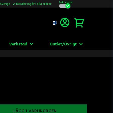
Inkl.moms
 Sverige
Dekaler ingår i alla ordrar
Verkstad
Outlet/Övrigt
LÄGG I VARUKORGEN