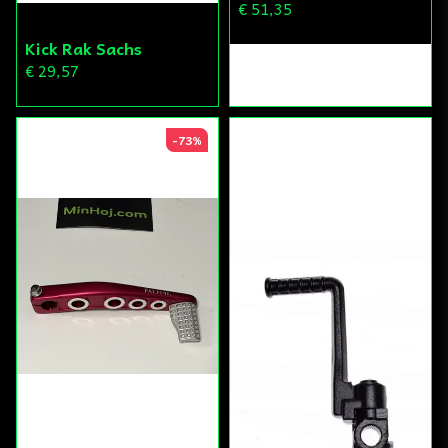
€ 51,35
Kick Rak Sachs
€ 29,57
-73%