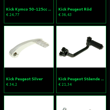
Kick Kymco 50-125cc Svart
Kick Peugeot Röd
€ 24,77
€ 36,43
Kick Peugeot Silver
Kick Peugeot Stående Motor
€ 34,2
€ 21,34