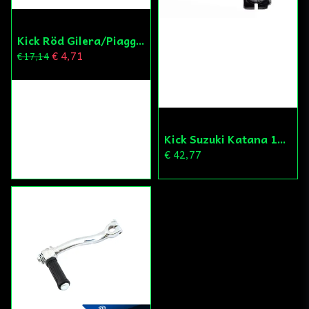
Kick Röd Gilera/Piaggio
€ 4,71
€ 17,14
Kick Suzuki Katana 13mm
€ 42,77