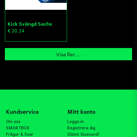
Kick Svängd Sachs
€ 20,14
Visa fler ...
Kundservice
Mitt konto
Om oss
Logga in
SMARTBOX
Registrera dig
Frågor & Svar
Glömt lösenord?