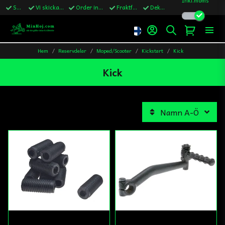
Snabba leveranser
Vi skickar till Sverige,Danmark & Finland
Order innan kl.13 skickas samma vardag
Fraktfritt över 1200kr till Sverige
Dekaler ingår i alla ordrar
Hem
Reservdelar
Moped/Scooter
Kickstart
Kick
Kick
Namn A-Ö