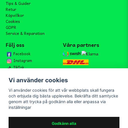
Tips & Guider
Retur
Köpvillkor
Cookies
GDPR
Service & Reparation
Följ oss
Våra partners
Facebook
Instagram
TikTok
Vi använder cookies
Vi använder cookies för att vår webbplats skall fungera
Bli medlem i vårt nyhetsbrev
och erbjuda dig bästa upplevelse. Bekräfta ditt samtycke
email
genom att trycka på godkänn alla eller anpassa via
Mejladress
Skicka
inställningar
Bli medlem i vårt nyhetsbrev och ta del av våra nyheter och
erbjudande.
Godkänn alla