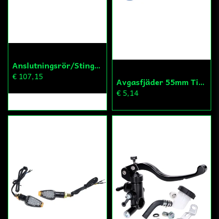
Anslutningsrör/Stinger Sherco
€ 107,15
Avgasfjäder 55mm Titan Look Minarelli AM6
€ 5,14