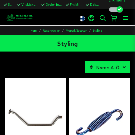
Snabba leveranser
Vi skickar till Sverige,Danmark & Finland
Order innan kl.13 skickas samma vardag
Fraktfritt över 1200kr till Sverige
Dekaler ingår i alla ordrar
Hem
Reservdelar
Moped/Scooter
Styling
Styling
Namn A-Ö