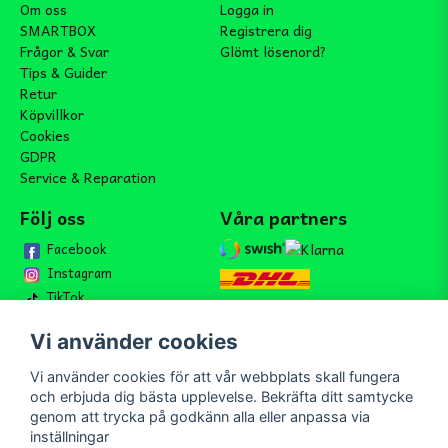
Om oss
Logga in
SMARTBOX
Registrera dig
Frågor & Svar
Glömt lösenord?
Tips & Guider
Retur
Köpvillkor
Cookies
GDPR
Service & Reparation
Följ oss
Våra partners
Facebook
Instagram
TikTok
Vi använder cookies
Vi använder cookies för att vår webbplats skall fungera
Bli medlem i vårt nyhetsbrev
och erbjuda dig bästa upplevelse. Bekräfta ditt samtycke
email
genom att trycka på godkänn alla eller anpassa via
Mejladress
Skicka
inställningar