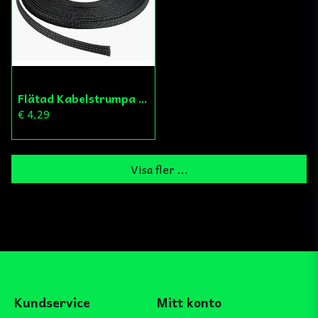
Flätad Kabelstrumpa 8mm
€ 4,29
Visa fler ...
Kundservice
Mitt konto