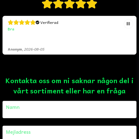
Verifierad
Bra
Anonym,
2026-08-05
Kontakta oss om ni saknar någon del i
vårt sortiment eller har en fråga
name
Namn
email
Mejladress