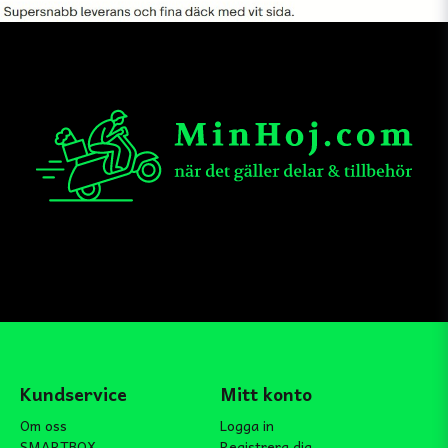
Kundservice
Mitt konto
Om oss
Logga in
SMARTBOX
Registrera dig