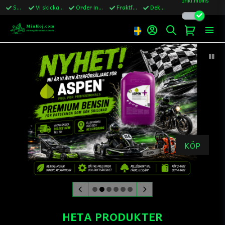
Snabba leveranser
Vi skickar till Sverige,Danmark & Finland
Order innan kl.13 skickas samma vardag
Fraktfritt över 1200kr till Sverige
Dekaler ingår i alla ordrar
KÖP
HETA PRODUKTER