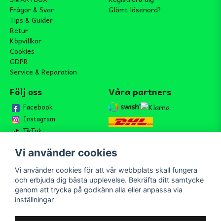
Frågor & Svar
Glömt lösenord?
Tips & Guider
Retur
Köpvillkor
Cookies
GDPR
Service & Reparation
Följ oss
Våra partners
Facebook
Instagram
TikTok
Vi använder cookies
Vi använder cookies för att vår webbplats skall fungera
Bli medlem i vårt nyhetsbrev
och erbjuda dig bästa upplevelse. Bekräfta ditt samtycke
email
genom att trycka på godkänn alla eller anpassa via
Mejladress
Skicka
inställningar
Bli medlem i vårt nyhetsbrev och ta del av våra nyheter och