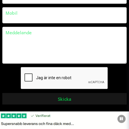
phone
Mobil
message
Meddelande
Skicka