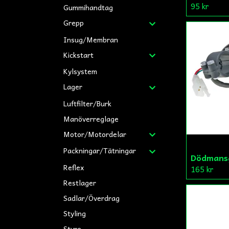
95 kr
Gummihandtag
Grepp
Insug/Membran
Kickstart
Kylsystem
Lager
Luftfilter/Burk
Manöverreglage
Motor/Motordelar
Packningar/Tätningar
Dödmansg
Reflex
165 kr
Restlager
Sadlar/Överdrag
Styling
Styre