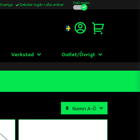
Inkl.moms
 Sverige
Dekaler ingår i alla ordrar
Verkstad
Outlet/Övrigt
Namn A-Ö