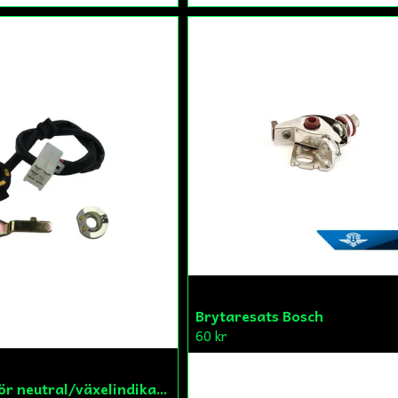
Brytaresats Bosch
60 kr
Brytare för neutral/växelindikator Skyteam Monkey Lifan