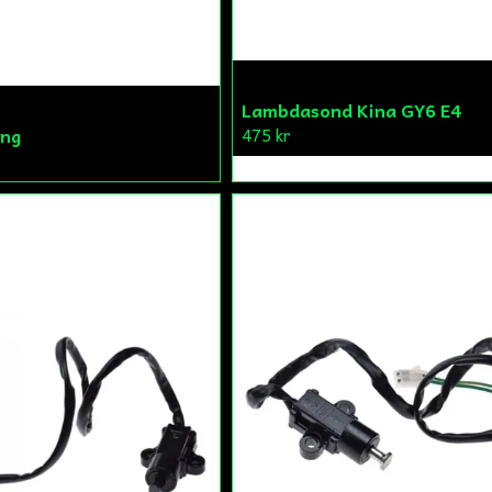
Lambdasond Kina GY6 E4
ang
475 kr