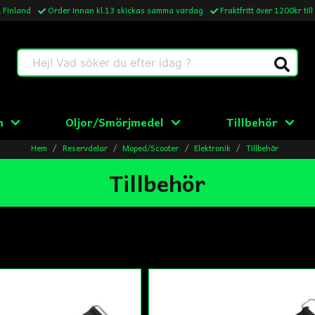
& Finland
Order innan kl.13 skickas samma vardag
Fraktfritt över 1200kr till
Hej! Vad söker du efter idag ?
n
Oljor/Smörjmedel
Tillbehör
Hem
Reservdelar
Moped/Scooter
Elektronik
Tillbehör
Tillbehör