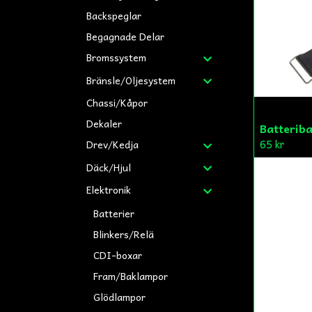
Backspeglar
Begagnade Delar
Bromssystem
Bränsle/Oljesystem
Chassi/Kåpor
Dekaler
Batterib
65 kr
Drev/Kedja
Däck/Hjul
Elektronik
Batterier
Blinkers/Relä
CDI-boxar
Fram/Baklampor
Glödlampor