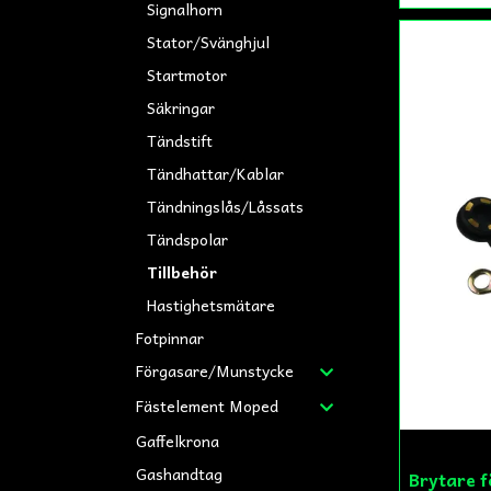
Signalhorn
Stator/Svänghjul
Startmotor
Säkringar
Tändstift
Tändhattar/Kablar
Tändningslås/Låssats
Tändspolar
Tillbehör
Hastighetsmätare
Fotpinnar
Förgasare/Munstycke
Fästelement Moped
Gaffelkrona
Gashandtag