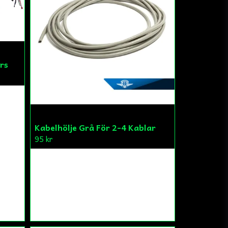
rs
Kabelhölje Grå För 2-4 Kablar
95 kr