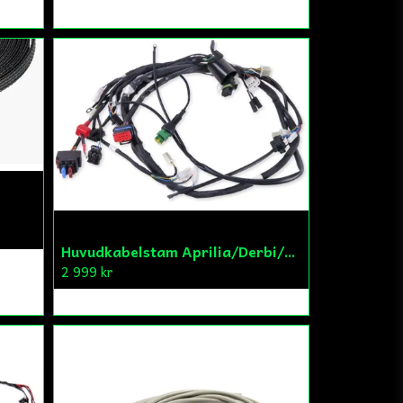
Huvudkabelstam Aprilia/Derbi/Gilera 2018- E4
2 999 kr