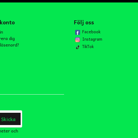
 konto
Följ oss
in
Facebook
rera dig
Instagram
lösenord?
TikTok
Skicka
heter och