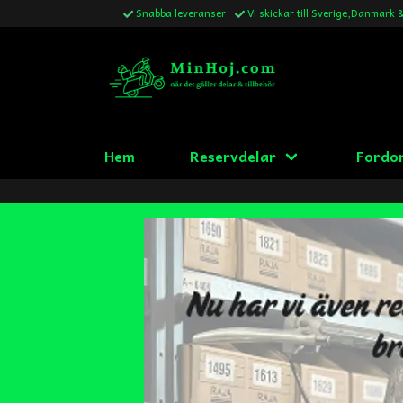
Snabba leveranser
Vi skickar till Sverige,Danmark 
Hem
Reservdelar
Fordo