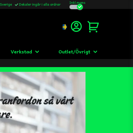
Inkl.moms
 Sverige
Dekaler ingår i alla ordrar
Verkstad
Outlet/Övrigt