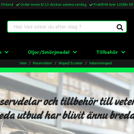
& Finland
Order innan kl.13 skickas samma vardag
Fraktfritt över 1200kr till
Hej! Vad söker du efter idag ?
n
Oljor/Smörjmedel
Tillbehör
Hem
Reservdelar
Moped/Scooter
Veteranmoped