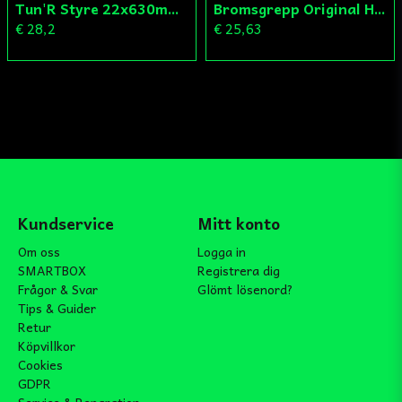
Tun'R Styre 22x630mm Vit
Bromsgrepp Original Hö Peugeot Ludix/Speedfight/Vivacity
€ 28,2
€ 25,63
Kundservice
Mitt konto
Om oss
Logga in
SMARTBOX
Registrera dig
Frågor & Svar
Glömt lösenord?
Tips & Guider
Retur
Köpvillkor
Cookies
GDPR