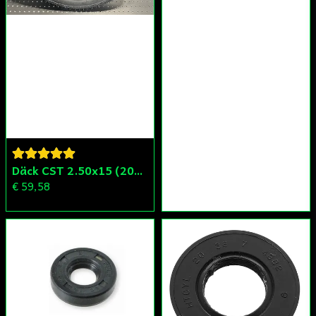
Däck CST 2.50x15 (20x250) Compact/Scoper/Mamba/Flakmoped
€ 59,58