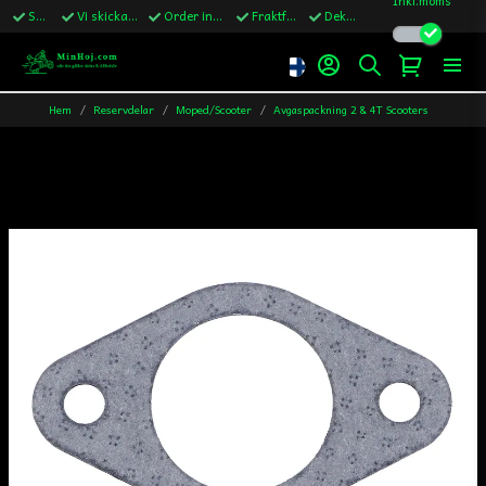
Snabba leveranser
Vi skickar till Sverige,Danmark & Finland
Order innan kl.13 skickas samma vardag
Fraktfritt över 1200kr till Sverige
Dekaler ingår i alla ordrar
Hem
Reservdelar
Moped/Scooter
Avgaspackning 2 & 4T Scooters