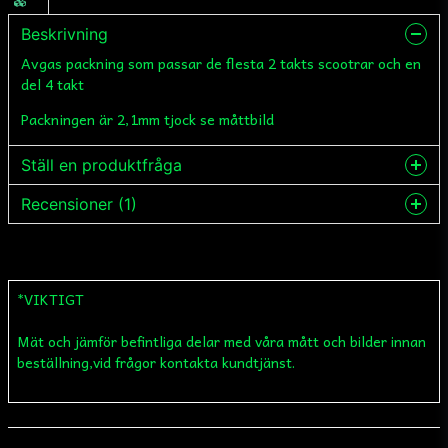
Beskrivning
Avgas packning som passar de flesta 2 takts scootrar och en
del 4 takt
Packningen är 2,1mm tjock se måttbild
Ställ en produktfråga
Recensioner (1)
question
Fråga oss något om denna produkten...
Carl Jonas
3 kuukautta sitten
*VIKTIGT
name
Namn
Mät och jämför befintliga delar med våra mått och bilder innan
beställning,vid frågor kontakta kundtjänst.
email
Mejladress