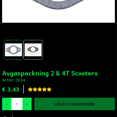
Avgaspackning 2 & 4T Scooters
Artnr:
1014
€ 3,43
LÄGG I VARUKORGEN
-
+