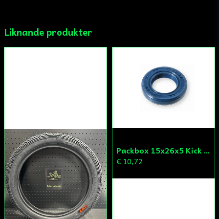
Ja, ni får publicera min fråga
Liknande produkter
Skicka fråga
Packbox 15x26x5 Kick Aprilia/Derbi/Gilera (original)
€ 10,72