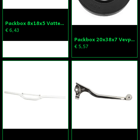
Packbox 8x18x5 Vattenpump Aprilia/Derbi/Gilera (original)
€ 6,43
Packbox 20x38x7 Vevparti Derbi (original)
€ 5,57