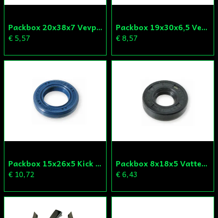
Packbox 20x38x7 Vevparti Derbi (original)
Packbox 19x30x6,5 Vevparti Vä Aprilia/Derbi/Gilera (original)
€ 5,57
€ 8,57
Packbox 15x26x5 Kick Aprilia/Derbi/Gilera (original)
Packbox 8x18x5 Vattenpump Aprilia/Derbi/Gilera (original)
€ 10,72
€ 6,43