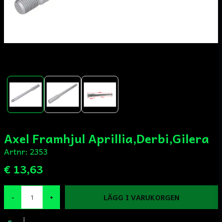
Axel Framhjul Aprillia,Derbi,Gilera
Artnr:
2353
€ 13,63
LÄGG I VARUKORGEN
-
+