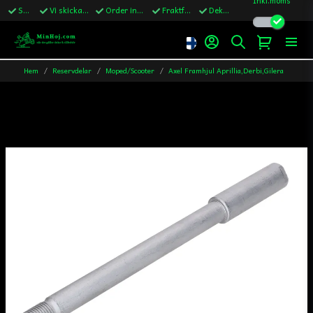
Snabba leveranser
Vi skickar till Sverige,Danmark & Finland
Order innan kl.13 skickas samma vardag
Fraktfritt över 1200kr till Sverige
Dekaler ingår i alla ordrar
Hem
Reservdelar
Moped/Scooter
Axel Framhjul Aprillia,Derbi,Gilera