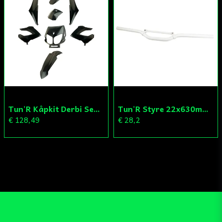
Tun'R Kåpkit Derbi Senda
Tun'R Styre 22x630mm Vit
€ 128,49
€ 28,2