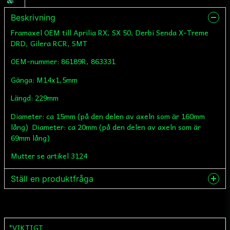
Beskrivning
Framaxel OEM till Aprilia RX, SX 50, Derbi Senda X-Treme
DRD, Gilera RCR, SMT
OEM-nummer: 86189R, 863331
Gänga: M14x1,5mm
Längd: 229mm
Diameter: ca 15mm (på den delen av axeln som är 160mm
lång) Diameter: ca 20mm (på den delen av axeln som är
69mm lång)
Mutter se artikel 3124
Ställ en produktfråga
question
Fråga oss något om denna produkten...
*VIKTIGT