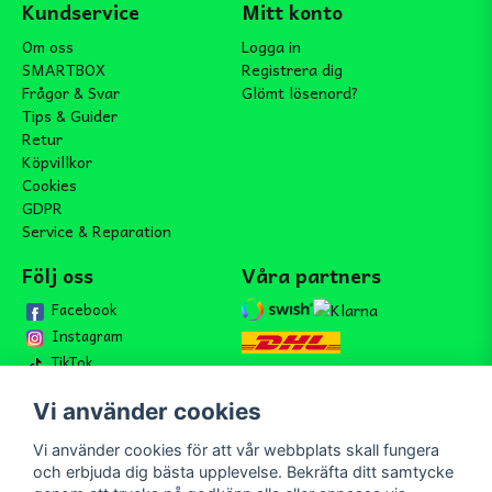
Kundservice
Mitt konto
Om oss
Logga in
SMARTBOX
Registrera dig
Frågor & Svar
Glömt lösenord?
Tips & Guider
Retur
Köpvillkor
Cookies
GDPR
Service & Reparation
Följ oss
Våra partners
Facebook
Instagram
TikTok
Vi använder cookies
Vi använder cookies för att vår webbplats skall fungera
Bli medlem i vårt nyhetsbrev
och erbjuda dig bästa upplevelse. Bekräfta ditt samtycke
email