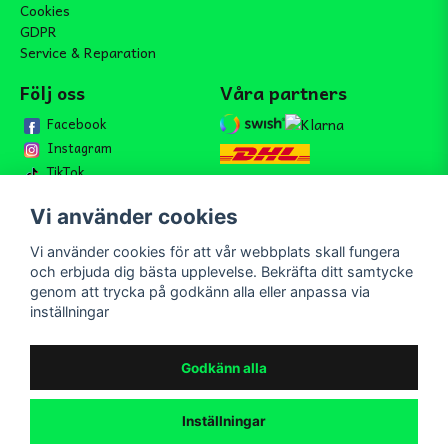
Cookies
GDPR
Service & Reparation
Följ oss
Våra partners
Facebook
Instagram
TikTok
Vi använder cookies
Vi använder cookies för att vår webbplats skall fungera
Bli medlem i vårt nyhetsbrev
och erbjuda dig bästa upplevelse. Bekräfta ditt samtycke
email
genom att trycka på godkänn alla eller anpassa via
Mejladress
Skicka
inställningar
Bli medlem i vårt nyhetsbrev och ta del av våra nyheter och
erbjudande.
Godkänn alla
Inställningar