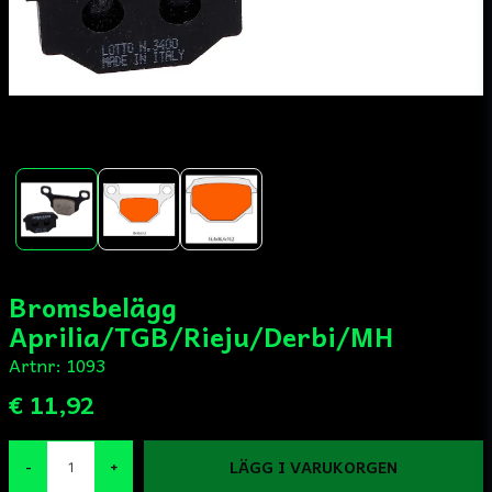
Bromsbelägg
Aprilia/TGB/Rieju/Derbi/MH
Artnr:
1093
€ 11,92
LÄGG I VARUKORGEN
-
+