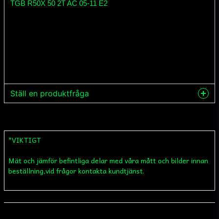
TGB R50X 50 2T AC 05-11 E2
Ställ en produktfråga
question
Fråga oss något om denna produkten...
*VIKTIGT
Mät och jämför befintliga delar med våra mått och bilder innan
name
Namn
beställning,vid frågor kontakta kundtjänst.
email
Mejladress