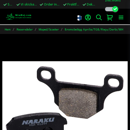
Snabba leveranser
Vi skickar till Sverige,Danmark & Finland
Order innan kl.13 skickas samma vardag
Fraktfritt över 1200kr till Sverige
Dekaler ingår i alla ordrar
Hem
Reservdelar
Moped/Scooter
Bromsbelägg Aprilia/TGB/Rieju/Derbi/MH