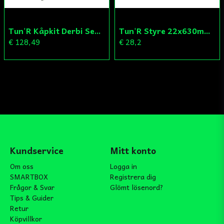
Tun'R Kåpkit Derbi Senda
Tun'R Styre 22x630mm Vit
€ 128,49
€ 28,2
Kundservice
Mitt konto
Om oss
Logga in
SMARTBOX
Registrera dig
Frågor & Svar
Glömt lösenord?
Tips & Guider
Retur
Köpvillkor