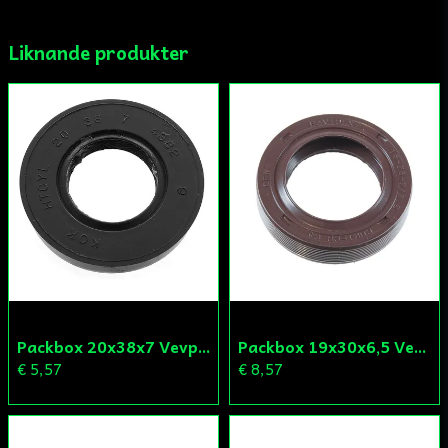
Liknande produkter
Ja, ni får publicera min fråga
Skicka fråga
Packbox 20x38x7 Vevparti Derbi (original)
Packbox 19x30x6,5 Vevparti Vä Aprilia/Derbi/Gilera (original)
€ 5,57
€ 8,57