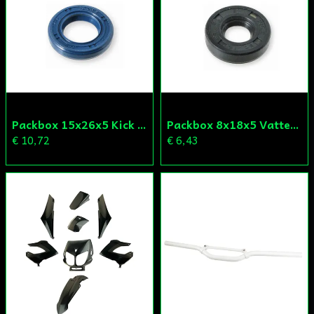
Packbox 15x26x5 Kick Aprilia/Derbi/Gilera (original)
Packbox 8x18x5 Vattenpump Aprilia/Derbi/Gilera (original)
€ 10,72
€ 6,43