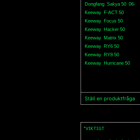
Dongfang
Sakya 50
06-
Keeway
F-ACT 50
Keeway
Focus 50
Keeway
Hacker 50
Keeway
Matrix 50
Keeway
RY6 50
Keeway
RY8 50
Keeway
Hurricane 50
Ställ en produktfråga
question
Fråga oss något om de
*VIKTIGT