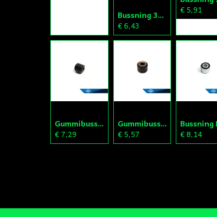
€ 5,91
Bussning 30x10x30/35
€ 6,43
Gummibussning Motor Sachs
Gummibussning Topp Sachs
€ 7,29
€ 5,57
€ 8,14