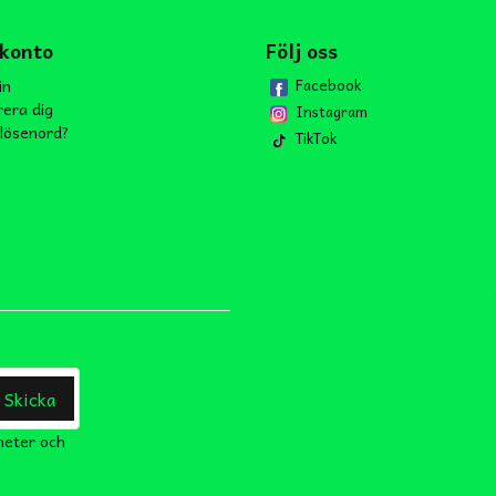
 konto
Följ oss
in
Facebook
rera dig
Instagram
lösenord?
TikTok
Skicka
heter och