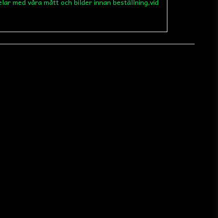
elar med våra mått och bilder innan beställning,vid
email
Mejladress
 min fråga
Skicka fråga