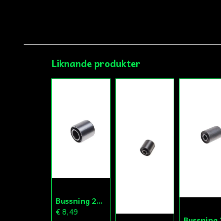
Liknande produkter
Bussning 28x14.5x29
€ 8,49