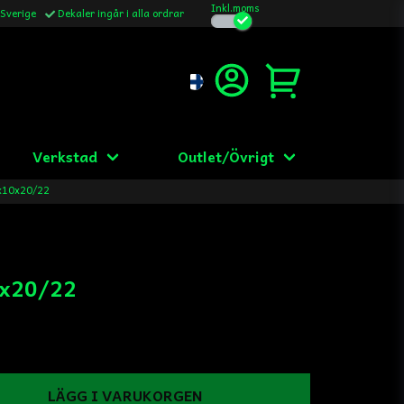
Inkl.moms
 Sverige
Dekaler ingår i alla ordrar
Verkstad
Outlet/Övrigt
x10x20/22
0x20/22
LÄGG I VARUKORGEN