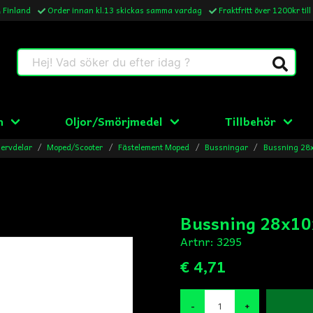
& Finland
Order innan kl.13 skickas samma vardag
Fraktfritt över 1200kr till
Hej! Vad söker du efter idag ?
n
Oljor/Smörjmedel
Tillbehör
ervdelar
Moped/Scooter
Fästelement Moped
Bussningar
Bussning 28
Bussning 28x1
Artnr:
3295
€ 4,71
-
+