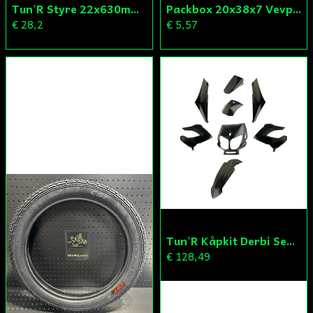
Tun'R Styre 22x630mm Vit
Packbox 20x38x7 Vevparti Derbi (original)
€ 28,2
€ 5,57
Tun'R Kåpkit Derbi Senda
€ 128,49