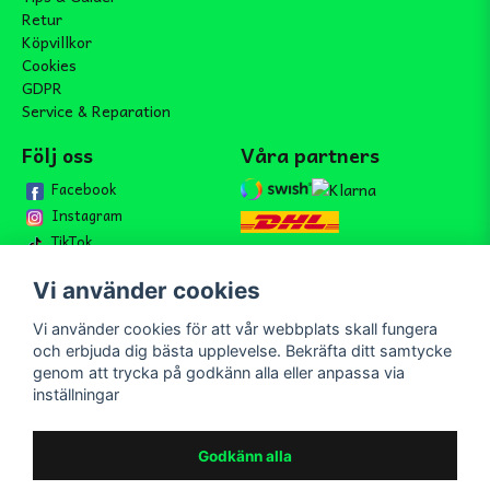
Retur
Köpvillkor
Cookies
GDPR
Service & Reparation
Följ oss
Våra partners
Facebook
Instagram
TikTok
Vi använder cookies
Vi använder cookies för att vår webbplats skall fungera
Bli medlem i vårt nyhetsbrev
och erbjuda dig bästa upplevelse. Bekräfta ditt samtycke
email
genom att trycka på godkänn alla eller anpassa via
Mejladress
Skicka
inställningar
Bli medlem i vårt nyhetsbrev och ta del av våra nyheter och
erbjudande.
Godkänn alla