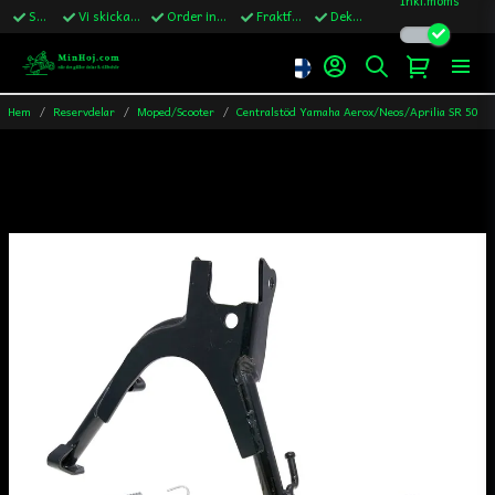
Snabba leveranser
Vi skickar till Sverige,Danmark & Finland
Order innan kl.13 skickas samma vardag
Fraktfritt över 1200kr till Sverige
Dekaler ingår i alla ordrar
Hem
Reservdelar
Moped/Scooter
Centralstöd Yamaha Aerox/Neos/Aprilia SR 50