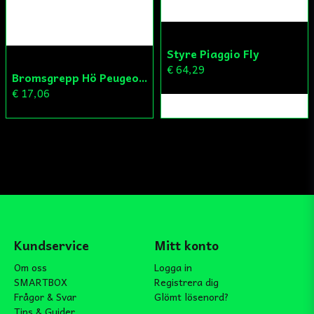
Styre Piaggio Fly
€ 64,29
Bromsgrepp Hö Peugeot Ludix/Speedfight/Vivacity
€ 17,06
Kundservice
Mitt konto
Om oss
Logga in
SMARTBOX
Registrera dig
Frågor & Svar
Glömt lösenord?
Tips & Guider