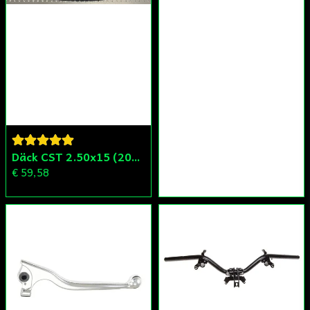
Däck CST 2.50x15 (20x250) Compact/Scoper/Mamba/Flakmoped
€ 59,58