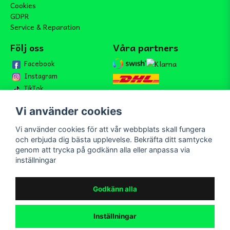
Cookies
GDPR
Service & Reparation
Följ oss
Våra partners
Facebook
Instagram
TikTok
Vi använder cookies
Vi använder cookies för att vår webbplats skall fungera
Bli medlem i vårt nyhetsbrev
och erbjuda dig bästa upplevelse. Bekräfta ditt samtycke
email
genom att trycka på godkänn alla eller anpassa via
Mejladress
Skicka
inställningar
Bli medlem i vårt nyhetsbrev och ta del av våra nyheter och
erbjudande.
Godkänn alla
Inställningar