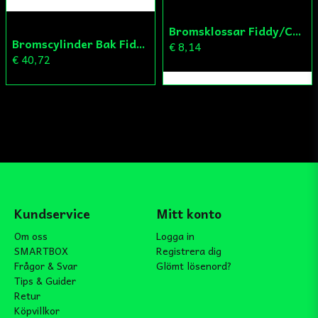
Bromsklossar Fiddy/Cross
Bromscylinder Bak Fiddy/Cross
€ 8,14
€ 40,72
Kundservice
Mitt konto
Om oss
Logga in
SMARTBOX
Registrera dig
Frågor & Svar
Glömt lösenord?
Tips & Guider
Retur
Köpvillkor