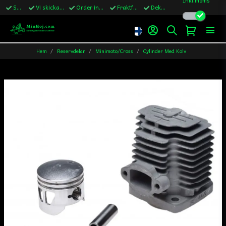
Snabba leveranser
Vi skickar till Sverige,Danmark & Finland
Order innan kl.13 skickas samma vardag
Fraktfritt över 1200kr till Sverige
Dekaler ingår i alla ordrar
Hem
Reservdelar
Minimoto/Cross
Cylinder Med Kolv