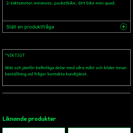
2-taktsmotor,minimoto, pocketbike, dirt bike mini quad.
Ställ en produktfråga
question
Fråga oss något om denna produkten...
*VIKTIGT
Mät och jämför befintliga delar med våra mått och bilder innan
name
Namn
beställning,vid frågor kontakta kundtjänst.
email
Mejladress
Liknande produkter
Ja, ni får publicera min fråga