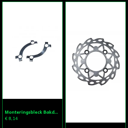
Monteringsbleck Bakdrev Fiddy/Cross
€ 8,14