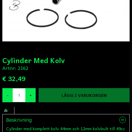
Cylinder Med Kolv
Artnr:
2162
€ 32,49
LÄGG I VARUKORGEN
-
+
Beskrivning
Cylinder med komplett kolv 44mm och 12mm kolvbult till 49cc