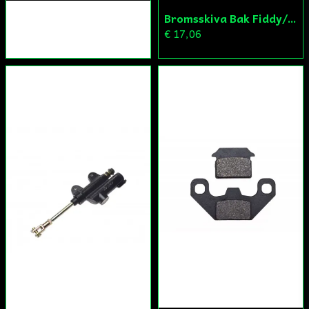
Bromsskiva Bak Fiddy/Cross
€ 17,06