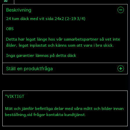
Beskrivning
24 tum däck med vit sida 24x2 (2-19 3/4)
OBS
Detta har legat länge hos vår samarbetspartner så vet inte
ålder, legat inplastat och känns som att vara i bra skick.
Inga garantier lämnas på detta däck
Ställ en produktfråga
question
Fråga oss något om denna produkten...
*VIKTIGT
Mät och jämför befintliga delar med våra mått och bilder innan
name
Namn
beställning,vid frågor kontakta kundtjänst.