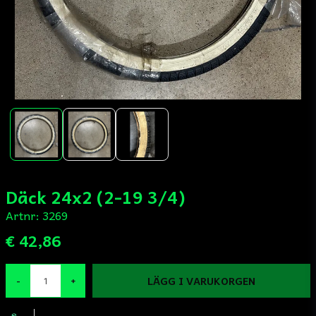
Däck 24x2 (2-19 3/4)
Artnr:
3269
€ 42,86
LÄGG I VARUKORGEN
-
+