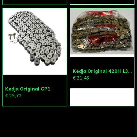
Kedja Original 420H 132L
€ 21,43
Kedja Original GP1
€ 25,72