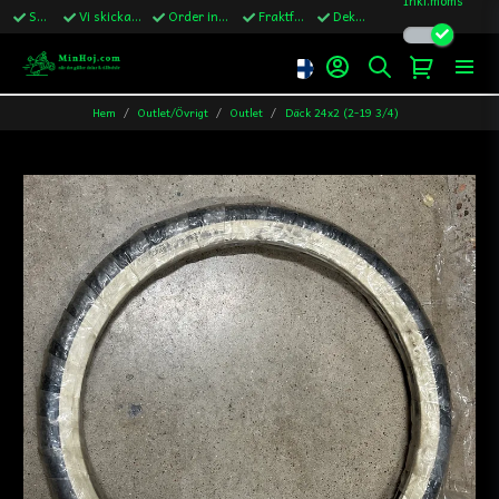
Snabba leveranser
Vi skickar till Sverige,Danmark & Finland
Order innan kl.13 skickas samma vardag
Fraktfritt över 1200kr till Sverige
Dekaler ingår i alla ordrar
Hem
Outlet/Övrigt
Outlet
Däck 24x2 (2-19 3/4)