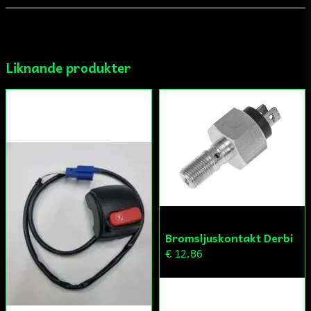
email
Mejladress
Liknande produkter
Ja, ni får publicera min fråga
Skicka fråga
Bromsljuskontakt Derbi
€ 12,86