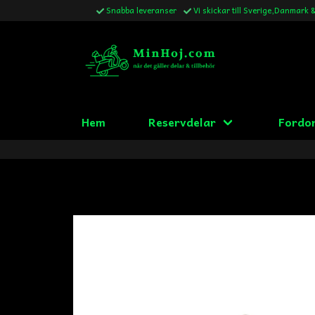
Snabba leveranser
Vi skickar till Sverige,Danmark 
Hem
Reservdelar
Fordo