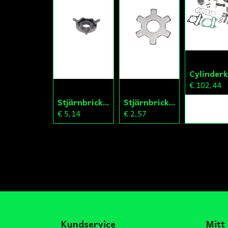
€ 102,44
Stjärnbricka 13/14mm
Stjärnbricka 12/13mm Yttre Remskiva
€ 5,14
€ 2,57
Kundservice
Mitt