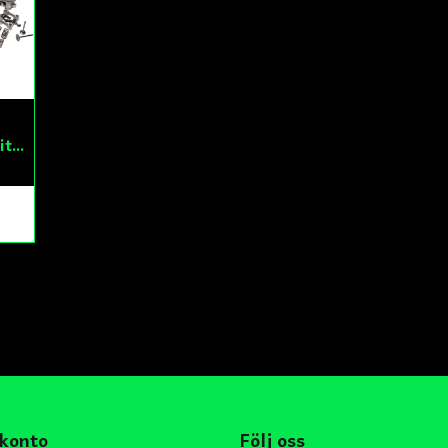
Cylinderkit Komplett 150cc GY6
 konto
Följ oss