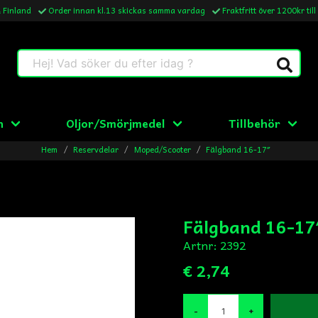
& Finland
Order innan kl.13 skickas samma vardag
Fraktfritt över 1200kr till
Hej! Vad söker du efter idag ?
n
Oljor/Smörjmedel
Tillbehör
Hem
Reservdelar
Moped/Scooter
Fälgband 16-17″
Fälgband 16-17
Artnr:
2392
€ 2,74
-
+