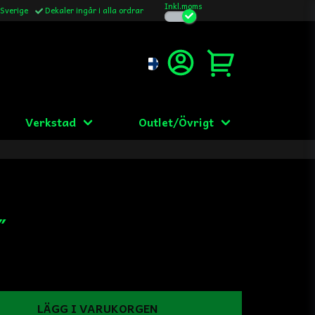
Inkl.moms
 Sverige
Dekaler ingår i alla ordrar
Verkstad
Outlet/Övrigt
″
LÄGG I VARUKORGEN