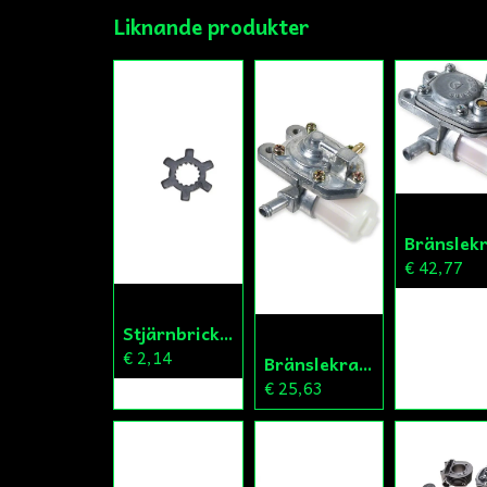
Liknande produkter
€ 42,77
Stjärnbricka 16/14mm Yttre Remskiva
€ 2,14
Bränslekran/Vakuumpump PGO
€ 25,63