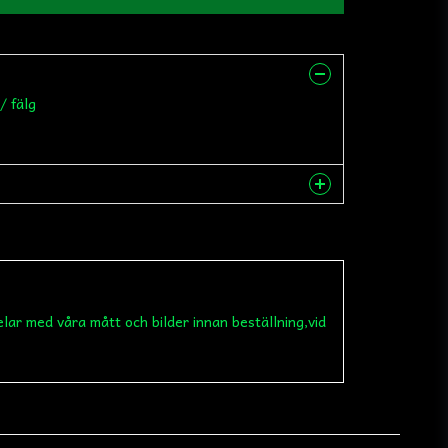
/ fälg
nna produkten...
elar med våra mått och bilder innan beställning,vid
email
Mejladress
 min fråga