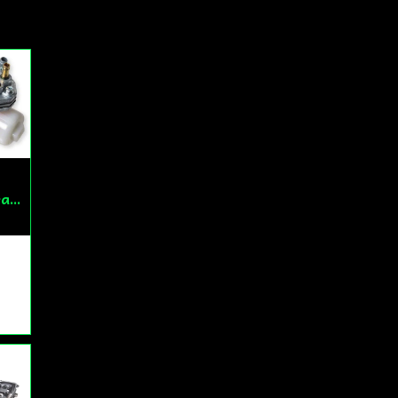
Bränslekran/Vakuumpump PGO