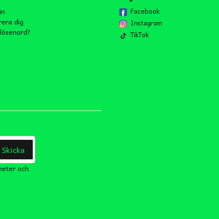
in
Facebook
rera dig
Instagram
lösenord?
TikTok
Skicka
heter och