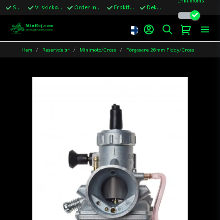
Snabba leveranser
Vi skickar till Sverige,Danmark & Finland
Order innan kl.13 skickas samma vardag
Fraktfritt över 1200kr till Sverige
Dekaler ingår i alla ordrar
Hem
Reservdelar
Minimoto/Cross
Förgasare 26mm Fiddy/Cross