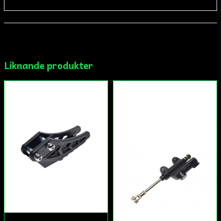
email
Mejladress
Liknande produkter
Ja, ni får publicera min fråga
Skicka fråga