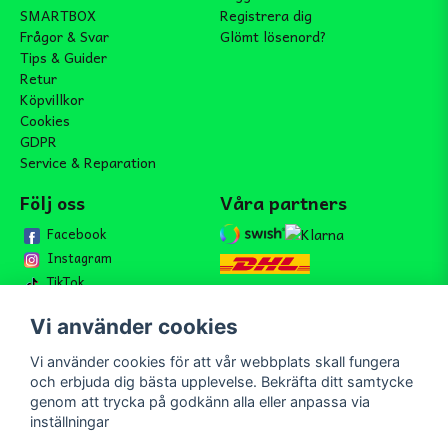
SMARTBOX
Registrera dig
Frågor & Svar
Glömt lösenord?
Tips & Guider
Retur
Köpvillkor
Cookies
GDPR
Service & Reparation
Följ oss
Våra partners
Facebook
Instagram
TikTok
Vi använder cookies
Vi använder cookies för att vår webbplats skall fungera
Bli medlem i vårt nyhetsbrev
och erbjuda dig bästa upplevelse. Bekräfta ditt samtycke
email
genom att trycka på godkänn alla eller anpassa via
Mejladress
Skicka
inställningar