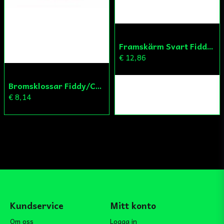
Framskärm Svart Fiddy/Cross
€ 12,86
Bromsklossar Fiddy/Cross
€ 8,14
Kundservice
Mitt konto
Om oss
Logga in