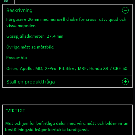
Beskrivning
Förgasare 26mm med manuell choke för cross, atv, quad och
vissa mopeder.
Gasspjällsdiameter: 27,4 mm
Övriga mått se måttbild
Passar bla
Orion, Apollo, MD, X-Pro, Pit Bike , MRF, Honda XR / CRF 50
Ställ en produktfråga
question
Fråga oss något om denna produkten...
*VIKTIGT
Mät och jämför befintliga delar med våra mått och bilder innan
name
Namn
beställning,vid frågor kontakta kundtjänst.