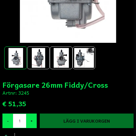
Förgasare 26mm Fiddy/Cross
Artnr:
3245
€ 51,35
LÄGG I VARUKORGEN
-
+