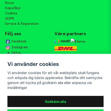
Retur
Köpvillkor
Cookies
GDPR
Service & Reparation
Följ oss
Våra partners
Facebook
Instagram
TikTok
Vi använder cookies
Vi använder cookies för att vår webbplats skall fungera
Bli medlem i vårt nyhetsbrev
och erbjuda dig bästa upplevelse. Bekräfta ditt samtycke
email
genom att trycka på godkänn alla eller anpassa via
Mejladress
Skicka
inställningar
Bli medlem i vårt nyhetsbrev och ta del av våra nyheter och
erbjudande.
Godkänn alla