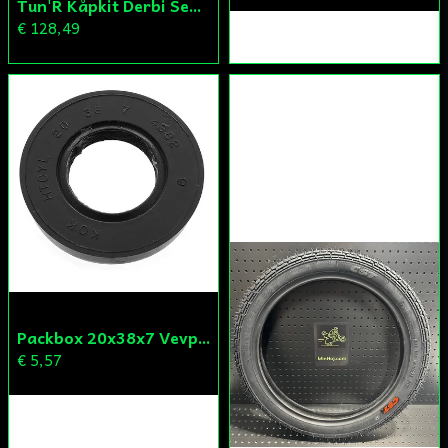
Tun'R Kåpkit Derbi Senda
€ 128,49
Packbox 20x38x7 Vevparti Derbi (original)
€ 5,57