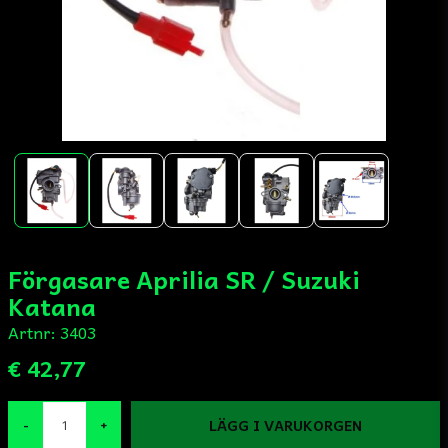
Förgasare Aprilia SR / Suzuki
Katana
Artnr:
3403
€ 42,77
LÄGG I VARUKORGEN
-
+