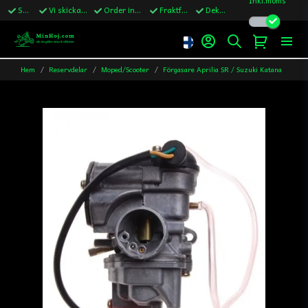
Snabba leveranser
Vi skickar till Sverige,Danmark & Finland
Order innan kl.13 skickas samma vardag
Fraktfritt över 1200kr till Sverige
Dekaler ingår i alla ordrar
Hem
Reservdelar
Moped/Scooter
Förgasare Aprilia SR / Suzuki Katana