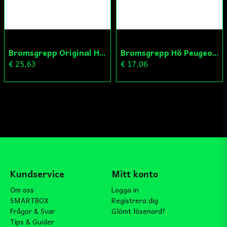
Bromsgrepp Original Hö Peugeot Ludix/Speedfight/Vivacity
Bromsgrepp Hö Peugeot Ludix/Speedfight/Vivacity
€ 25,63
€ 17,06
Kundservice
Mitt konto
Om oss
Logga in
SMARTBOX
Registrera dig
Frågor & Svar
Glömt lösenord?
Tips & Guider