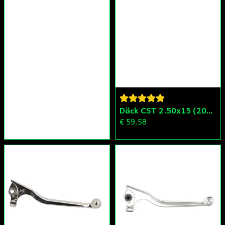
Däck CST 2.50x15 (20x250) Compact/Scoper/Mamba/Flakmoped
€ 59,58