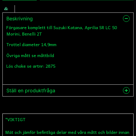
Beskrivning
Förgasare komplett till Suzuki Katana, Aprilia SR LC 50
Morini, Benelli 2T
Trottel diameter 14,9mm
Övriga mått se måttbild
Lös choke se artnr: 2875
Ställ en produktfråga
question
Fråga oss något om denna produkten...
*VIKTIGT
Mät och jämför befintliga delar med våra mått och bilder innan