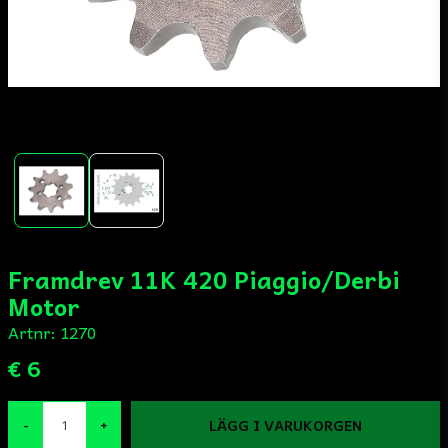
Framdrev 11K 420 Piaggio/Derbi
Motor
Artnr:
1270
€ 6
LÄGG I VARUKORGEN
-
+