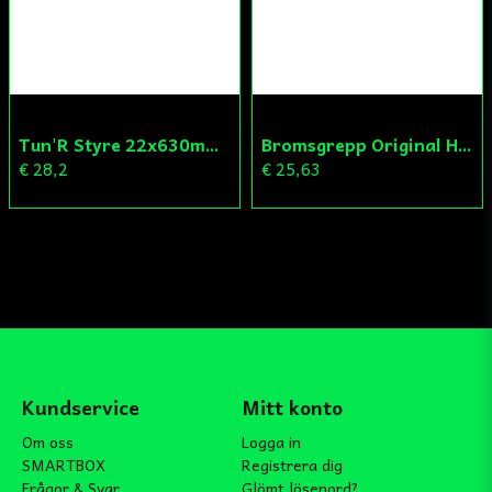
Tun'R Styre 22x630mm Vit
Bromsgrepp Original Hö Peugeot Ludix/Speedfight/Vivacity
€ 28,2
€ 25,63
Kundservice
Mitt konto
Om oss
Logga in
SMARTBOX
Registrera dig
Frågor & Svar
Glömt lösenord?