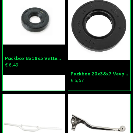
Packbox 8x18x5 Vattenpump Aprilia/Derbi/Gilera (original)
€ 6,43
Packbox 20x38x7 Vevparti Derbi (original)
€ 5,57