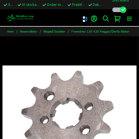
Snabba leveranser
Vi skickar till Sverige,Danmark & Finland
Order innan kl.13 skickas samma vardag
Fraktfritt över 1200kr till Sverige
Dekaler ingår i alla ordrar
Hem
Reservdelar
Moped/Scooter
Framdrev 11K 420 Piaggio/Derbi Motor