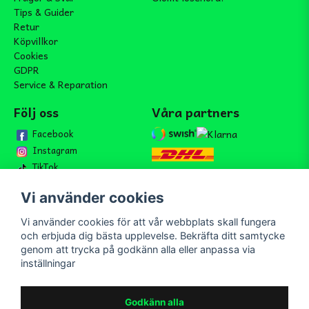
Tips & Guider
Retur
Köpvillkor
Cookies
GDPR
Service & Reparation
Följ oss
Våra partners
Facebook
Instagram
TikTok
Vi använder cookies
Vi använder cookies för att vår webbplats skall fungera
Bli medlem i vårt nyhetsbrev
och erbjuda dig bästa upplevelse. Bekräfta ditt samtycke
email
genom att trycka på godkänn alla eller anpassa via
Mejladress
Skicka
inställningar
Bli medlem i vårt nyhetsbrev och ta del av våra nyheter och
erbjudande.
Godkänn alla