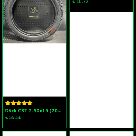
€ 10,72
Däck CST 2.50x15 (20x250) Compact/Scoper/Mamba/Flakmoped
€ 59,58