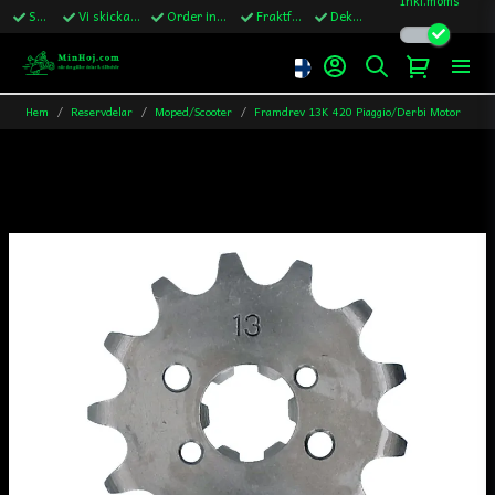
Snabba leveranser
Vi skickar till Sverige,Danmark & Finland
Order innan kl.13 skickas samma vardag
Fraktfritt över 1200kr till Sverige
Dekaler ingår i alla ordrar
Hem
Reservdelar
Moped/Scooter
Framdrev 13K 420 Piaggio/Derbi Motor