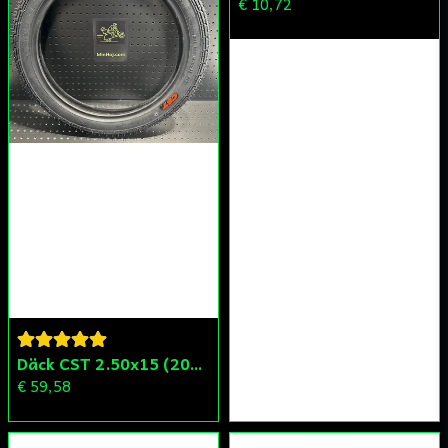
€ 10,72
Däck CST 2.50x15 (20x250) Compact/Scoper/Mamba/Flakmoped
€ 59,58