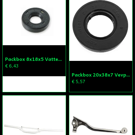
Packbox 8x18x5 Vattenpump Aprilia/Derbi/Gilera (original)
€ 6,43
Packbox 20x38x7 Vevparti Derbi (original)
€ 5,57