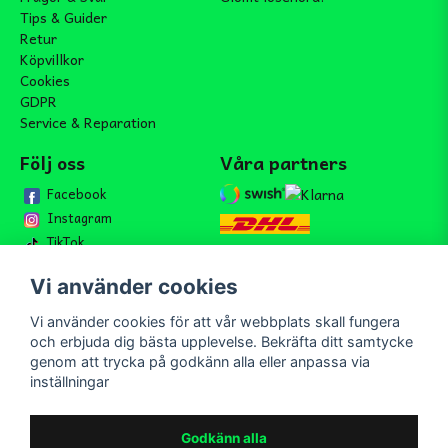
Tips & Guider
Retur
Köpvillkor
Cookies
GDPR
Service & Reparation
Följ oss
Våra partners
Facebook
Instagram
TikTok
Vi använder cookies
Vi använder cookies för att vår webbplats skall fungera
Bli medlem i vårt nyhetsbrev
och erbjuda dig bästa upplevelse. Bekräfta ditt samtycke
email
genom att trycka på godkänn alla eller anpassa via
Mejladress
Skicka
inställningar
Bli medlem i vårt nyhetsbrev och ta del av våra nyheter och
erbjudande.
Godkänn alla