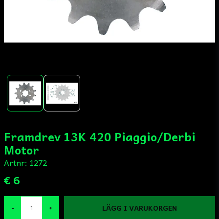
Framdrev 13K 420 Piaggio/Derbi
Motor
Artnr:
1272
€ 6
LÄGG I VARUKORGEN
-
+