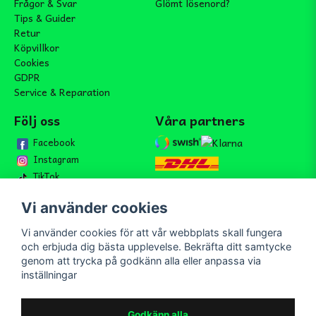
Frågor & Svar
Glömt lösenord?
Tips & Guider
Retur
Köpvillkor
Cookies
GDPR
Service & Reparation
Följ oss
Våra partners
Facebook
Instagram
TikTok
Vi använder cookies
Vi använder cookies för att vår webbplats skall fungera
Bli medlem i vårt nyhetsbrev
och erbjuda dig bästa upplevelse. Bekräfta ditt samtycke
email
genom att trycka på godkänn alla eller anpassa via
Mejladress
Skicka
inställningar
Bli medlem i vårt nyhetsbrev och ta del av våra nyheter och
erbjudande.
Godkänn alla