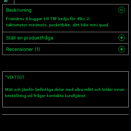
Beskrivning
Framdrev 6 kuggar till T8F kedja för 49cc 2-
taktsmotor,minimoto, pocketbike, dirt bike mini quad.
Ställ en produktfråga
Recensioner (1)
question
Fråga oss något om denna produkten...
Oliver
1 kuukausi sitten
*VIKTIGT
name
Namn
Mät och jämför befintliga delar med våra mått och bilder innan
beställning,vid frågor kontakta kundtjänst.
email
Mejladress