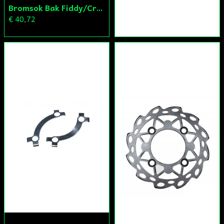
Bromsok Bak Fiddy/Cross
€ 40,72