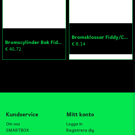
Bromsklossar Fiddy/Cross
Bromscylinder Bak Fiddy/Cross
€ 8,14
€ 40,72
Kundservice
Mitt konto
Om oss
Logga in
SMARTBOX
Registrera dig