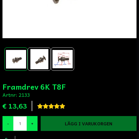
Framdrev 6K T8F
Artnr:
2133
€ 13,63
LÄGG I VARUKORGEN
-
+