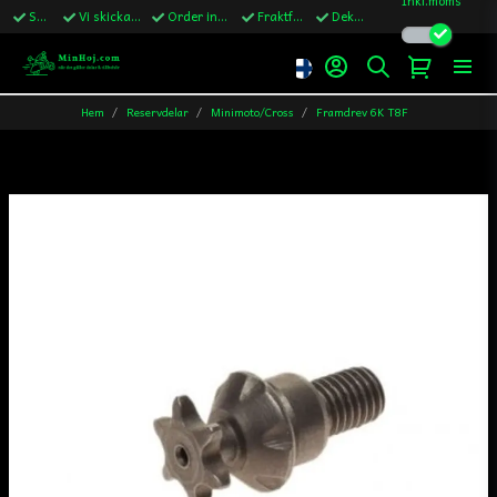
Snabba leveranser
Vi skickar till Sverige,Danmark & Finland
Order innan kl.13 skickas samma vardag
Fraktfritt över 1200kr till Sverige
Dekaler ingår i alla ordrar
Hem
Reservdelar
Minimoto/Cross
Framdrev 6K T8F