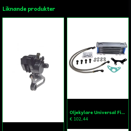
Ja, ni får publicera min fråga
Liknande produkter
Skicka fråga
Oljekylare Universal Fiddy/Cross/ATV
€ 102,44