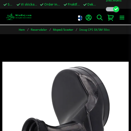
Snabba leveranser
Vi skickar till Sverige,Danmark & Finland
Order innan kl.13 skickas samma vardag
Fraktfritt över 1200kr till Sverige
Dekaler ingår i alla ordrar
Hem
Reservdelar
Moped/Scooter
Insug CPI SX/SM 50cc