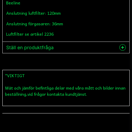
Beeline
Anslutning luftfilter: 120mm
Anslutning förgasaren: 36mm
Luftfilter se artikel 2236
Ställ en produktfråga
question
Fråga oss något om denna produkten...
*VIKTIGT
Mät och jämför befintliga delar med våra mått och bilder innan
name
Namn
beställning,vid frågor kontakta kundtjänst.
email
Mejladress