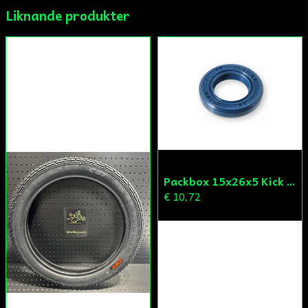
Liknande produkter
Ja, ni får publicera min fråga
Skicka fråga
Packbox 15x26x5 Kick Aprilia/Derbi/Gilera (original)
€ 10,72