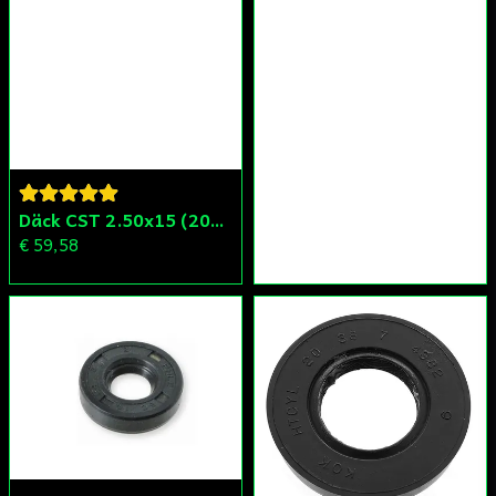
Däck CST 2.50x15 (20x250) Compact/Scoper/Mamba/Flakmoped
€ 59,58