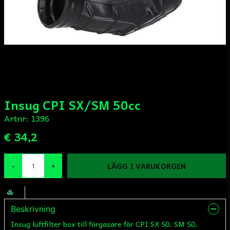
Insug CPI SX/SM 50cc
Artnr:
1396
€ 34,2
LÄGG I VARUKORGEN
-
+
Beskrivning
Insug luftfilter box till förgasare för CPI SX 50, SM 50,