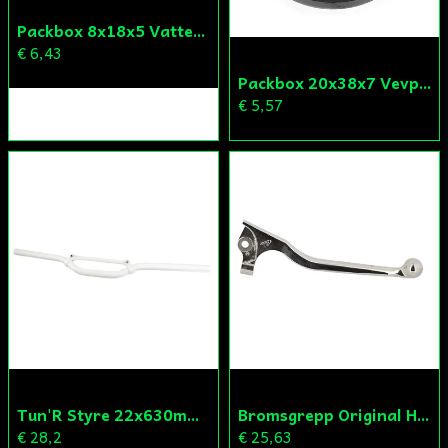
Packbox 8x18x5 Vattenpump Aprilia/Derbi/Gilera (original)
€ 6,43
Packbox 20x38x7 Vevparti Derbi (original)
€ 5,57
Tun'R Styre 22x630mm Vit
Bromsgrepp Original Hö Peugeot Ludix/Speedfight/Vivacity
€ 28,2
€ 25,63