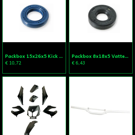
Packbox 15x26x5 Kick Aprilia/Derbi/Gilera (original)
Packbox 8x18x5 Vattenpump Aprilia/Derbi/Gilera (original)
€ 10,72
€ 6,43