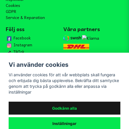
Cookies
GDPR
Service & Reparation
Följ oss
Våra partners
Facebook
Instagram
TikTok
Vi använder cookies
Vi använder cookies för att vår webbplats skall fungera
Bli medlem i vårt nyhetsbrev
och erbjuda dig bästa upplevelse. Bekräfta ditt samtycke
email
genom att trycka på godkänn alla eller anpassa via
Mejladress
Skicka
inställningar
Bli medlem i vårt nyhetsbrev och ta del av våra nyheter och
erbjudande.
Godkänn alla
Inställningar