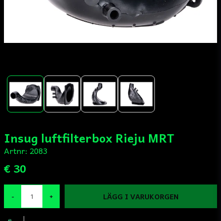
Insug luftfilterbox Rieju MRT
Artnr:
2083
€ 30
LÄGG I VARUKORGEN
-
+