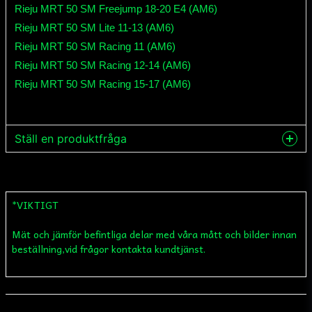
Rieju MRT 50 SM Freejump 18-20 E4 (AM6)
Rieju MRT 50 SM Lite 11-13 (AM6)
Rieju MRT 50 SM Racing 11 (AM6)
Rieju MRT 50 SM Racing 12-14 (AM6)
Rieju MRT 50 SM Racing 15-17 (AM6)
Ställ en produktfråga
question
Fråga oss något om denna produkten...
*VIKTIGT
Mät och jämför befintliga delar med våra mått och bilder innan
name
Namn
beställning,vid frågor kontakta kundtjänst.
email
Mejladress