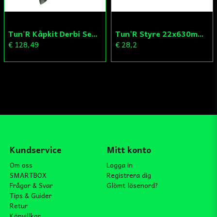
Tun'R Kåpkit Derbi Senda
Tun'R Styre 22x630mm Vit
€ 128,49
€ 28,2
Kundservice
Mitt konto
Om oss
Logga in
SMARTBOX
Registrera dig
Frågor & Svar
Glömt lösenord?
Tips & Guider
Retur
Köpvillkor