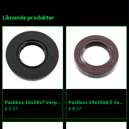
Liknande produkter
Ja, ni får publicera min fråga
Skicka fråga
Packbox 20x38x7 Vevparti Derbi (original)
Packbox 19x30x6,5 Vevparti Vä Aprilia/Derbi/Gilera (original)
€ 5,57
€ 8,57