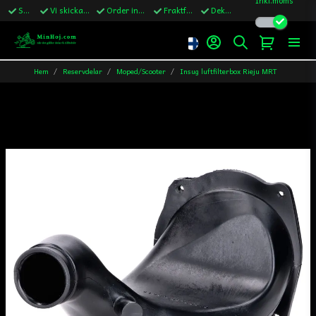
Snabba leveranser
Vi skickar till Sverige,Danmark & Finland
Order innan kl.13 skickas samma vardag
Fraktfritt över 1200kr till Sverige
Dekaler ingår i alla ordrar
Hem
Reservdelar
Moped/Scooter
Insug luftfilterbox Rieju MRT