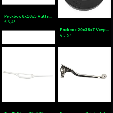
Packbox 8x18x5 Vattenpump Aprilia/Derbi/Gilera (original)
€ 6,43
Packbox 20x38x7 Vevparti Derbi (original)
€ 5,57
Tun'R Styre 22x630mm Vit
Bromsgrepp Original Hö Peugeot Ludix/Speedfight/Vivacity