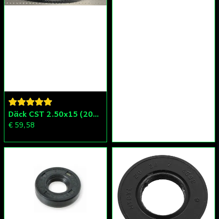
Däck CST 2.50x15 (20x250) Compact/Scoper/Mamba/Flakmoped
€ 59,58