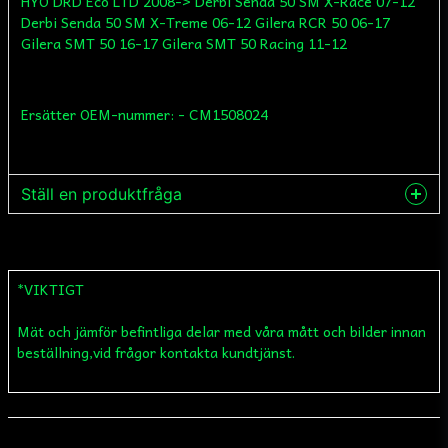
HYO DRD Eco LTD 2008-> Derbi Senda 50 SM X-Race 07-12
Derbi Senda 50 SM X-Treme 06-12 Gilera RCR 50 06-17
Gilera SMT 50 16-17 Gilera SMT 50 Racing 11-12
Ersätter OEM-nummer: - CM1508024
Ställ en produktfråga
question
Fråga oss något om denna produkten...
*VIKTIGT
Mät och jämför befintliga delar med våra mått och bilder innan
name
Namn
beställning,vid frågor kontakta kundtjänst.
email
Mejladress