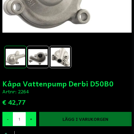
Kåpa Vattenpump Derbi D50B0
Artnr:
2264
€ 42,77
LÄGG I VARUKORGEN
-
+