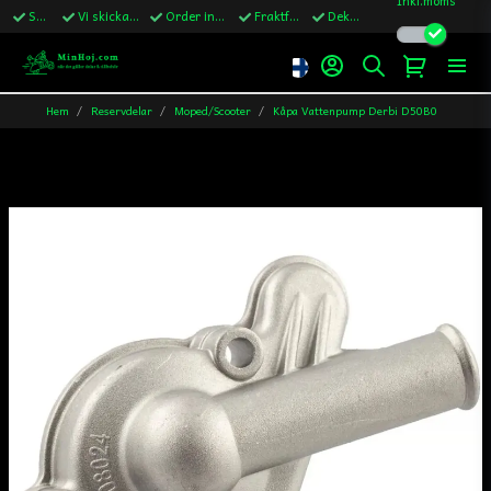
Snabba leveranser
Vi skickar till Sverige,Danmark & Finland
Order innan kl.13 skickas samma vardag
Fraktfritt över 1200kr till Sverige
Dekaler ingår i alla ordrar
Hem
Reservdelar
Moped/Scooter
Kåpa Vattenpump Derbi D50B0