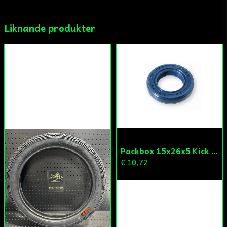
Liknande produkter
Ja, ni får publicera min fråga
Skicka fråga
Packbox 15x26x5 Kick Aprilia/Derbi/Gilera (original)
€ 10,72