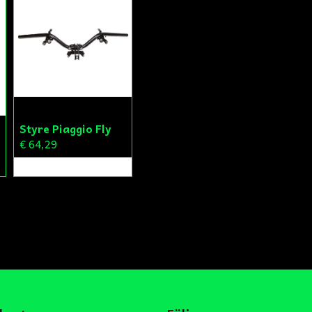
Styre Piaggio Fly
€ 64,29