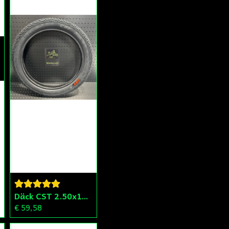
Däck CST 2.50x15 (20x250) Compact/Scoper/Mamba/Flakmoped
€ 59,58