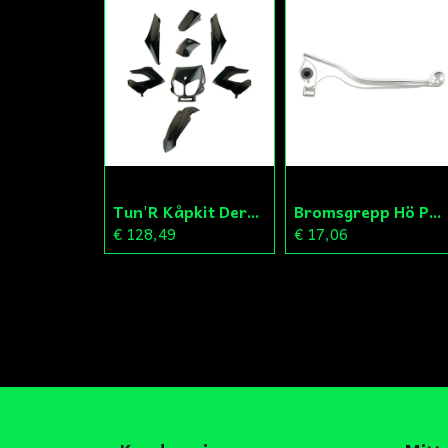
Tun'R Kåpkit Derbi Senda
Bromsgrepp Hö Peugeot Ludix/Speedfight/Vivacity
€ 128,49
€ 17,06