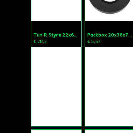
Tun'R Styre 22x630mm Vit
Packbox 20x38x7 Vevparti Derbi (original)
€ 28,2
€ 5,57