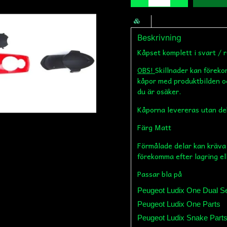
Beskrivning
Kåpset komplett i svart / 
OBS!
Skillnader kan förek
kåpor med produktbilden o
du är osäker.
Kåporna levereras utan dek
Färg Matt
Förmålade delar kan kräva
förekomma efter lagring el
Passar bla på
Peugeot Ludix One Dual Se
Peugeot Ludix One Parts
Peugeot Ludix Snake Part