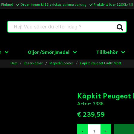
& Finland
Order innan kl.13 skickas samma vardag
Fraktfritt över 1200kr till
Hej! Vad söker du efter idag ?
n
Oljor/Smörjmedel
Tillbehör
Hem
Reservdelar
Moped/Scooter
Kåpkit Peugeot Ludix Matt
Kåpkit Peugeot
Artnr:
3336
€ 239,59
-
+