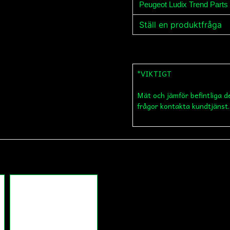
Peugeot Ludix Trend Parts
Ställ en produktfråga
question
Fråga oss något om de
*VIKTIGT
Mät och jämför befintliga d
name
Namn
frågor kontakta kundtjänst.
Ja, ni får publicera