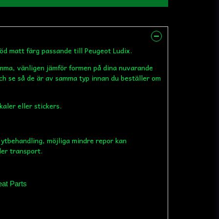
röd matt färg passande till Peugeot Ludix.
omma, vänligen jämför formen på dina nuvarande
ch se så de är av samma typ innan du beställer om
aler eller stickers.
 ytbehandling, möjliga mindre repor kan
ler transport.
at Parts
s