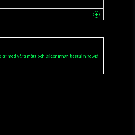
nna produkten...
elar med våra mått och bilder innan beställning,vid
email
Mejladress
 min fråga