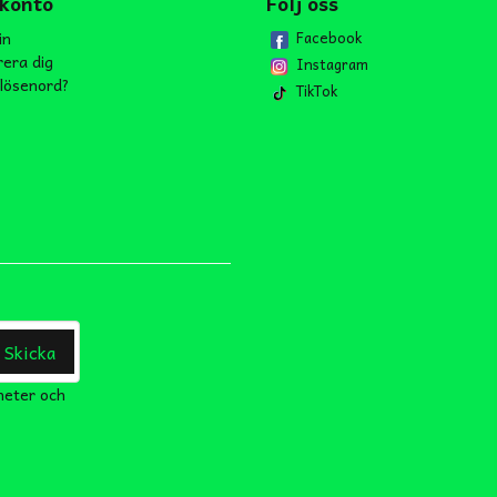
 konto
Följ oss
in
Facebook
rera dig
Instagram
lösenord?
TikTok
Skicka
heter och