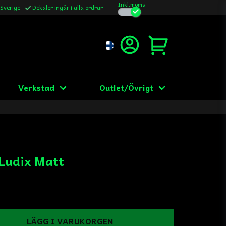
Inkl.moms
 Sverige
Dekaler ingår i alla ordrar
Verkstad
Outlet/Övrigt
 Ludix Matt
LÄGG I VARUKORGEN