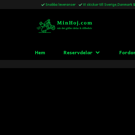
Snabba leveranser
Vi skickar till Sverige,Danmark 
Hem
Reservdelar
Fordo