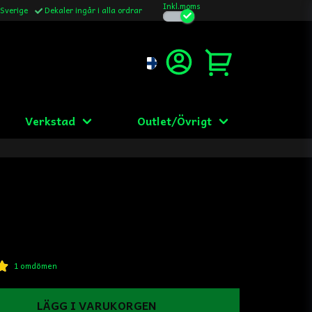
Inkl.moms
 Sverige
Dekaler ingår i alla ordrar
Verkstad
Outlet/Övrigt
1 omdömen
LÄGG I VARUKORGEN