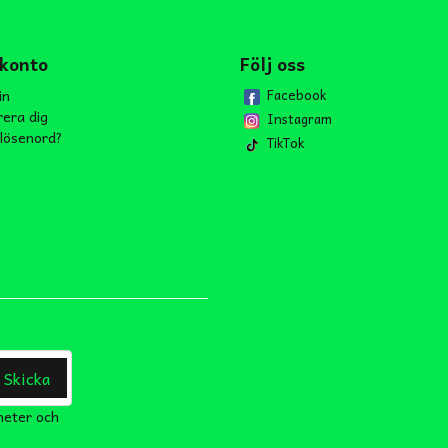
 konto
Följ oss
in
Facebook
rera dig
Instagram
lösenord?
TikTok
Skicka
heter och