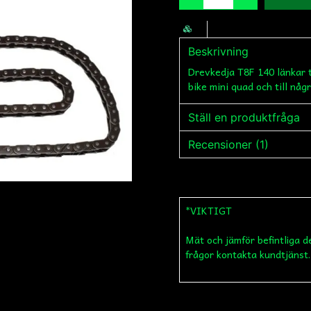
Beskrivning
Drevkedja T8F 140 länkar t
bike mini quad och till någ
Ställ en produktfråga
Recensioner (1)
question
Fråga oss något om de
Oliver
1 kuukausi sitten
*VIKTIGT
name
Namn
Mät och jämför befintliga d
frågor kontakta kundtjänst.
Ja, ni får publicera