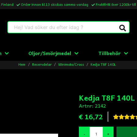
& Finland
Order innan kl.13 skickas samma vardag
Fraktfritt över 1200kr till
Hej! Vad söker du efter idag ?
n
Oljor/Smörjmedel
Tillbehör
Hem
Reservdelar
Minimoto/Cross
Kedja T8F 140L
Kedja T8F 140L
Artnr:
2142
€ 16,72
-
+