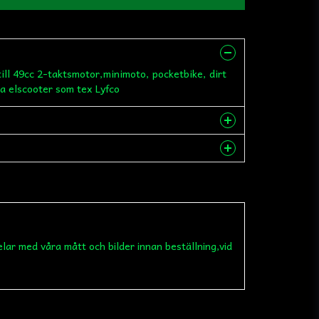
ill 49cc 2-taktsmotor,minimoto, pocketbike, dirt
ra elscooter som tex Lyfco
nna produkten...
email
Mejladress
elar med våra mått och bilder innan beställning,vid
 min fråga