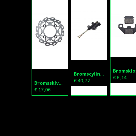
Bromscylinder Bak Fiddy/Cross
€ 8,14
€ 40,72
Bromsskiva Bak Fiddy/Cross
€ 17,06