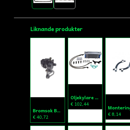
Liknande produkter
Oljekylare Universal Fiddy/Cross/ATV
€ 102,44
Bromsok Bak Fiddy/Cross
€ 8,14
€ 40,72