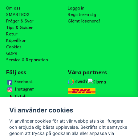
Om oss
Logga in
SMARTBOX
Registrera dig
Frågor & Svar
Glömt lösenord?
Tips & Guider
Retur
Köpvillkor
Cookies
GDPR
Service & Reparation
Följ oss
Våra partners
Facebook
Instagram
TikTok
Vi använder cookies
Vi använder cookies för att vår webbplats skall fungera
Bli medlem i vårt nyhetsbrev
och erbjuda dig bästa upplevelse. Bekräfta ditt samtycke
email
genom att trycka på godkänn alla eller anpassa via
Mejladress
Skicka