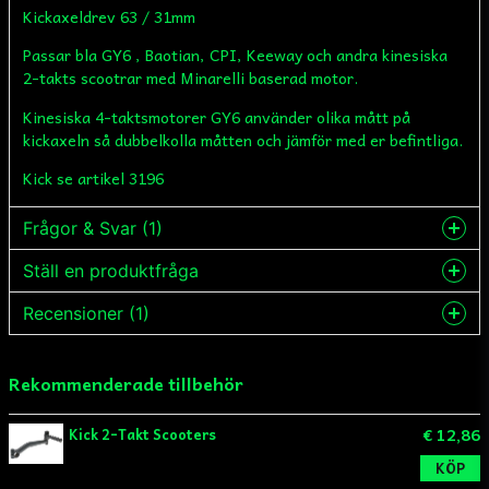
Kickaxeldrev 63 / 31mm
Passar bla GY6 , Baotian, CPI, Keeway och andra kinesiska
2-takts scootrar med Minarelli baserad motor.
Kinesiska 4-taktsmotorer GY6 använder olika mått på
kickaxeln så dubbelkolla måtten och jämför med er befintliga.
Kick se artikel 3196
Frågor & Svar (1)
Ställ en produktfråga
Lars Blomgren frågade
1 vuosi sitten
Recensioner (1)
question
Vilken kick"pedal" passar detta kickaxeldrev ?
Fråga oss något om denna produkten...
Butiken svarade
Lars
Rekommenderade tillbehör
Hej Lars
1 vuosi sitten
Det är denna kicken,tyvärr såldes sista i veckan men
kan ha fler hemma i slutet av nästa vecka så vill du kan
name
€ 12,86
Kick 2-Takt Scooters
Namn
du bara lägga en order.
KÖP
https://minhoj.com/sv/products/kick-2-takt-scooters