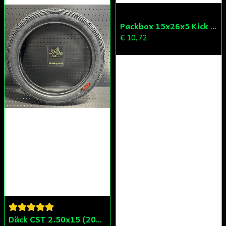
Packbox 15x26x5 Kick Aprilia/Derbi/Gilera (original)
€ 10,72
Däck CST 2.50x15 (20x250) Compact/Scoper/Mamba/Flakmoped