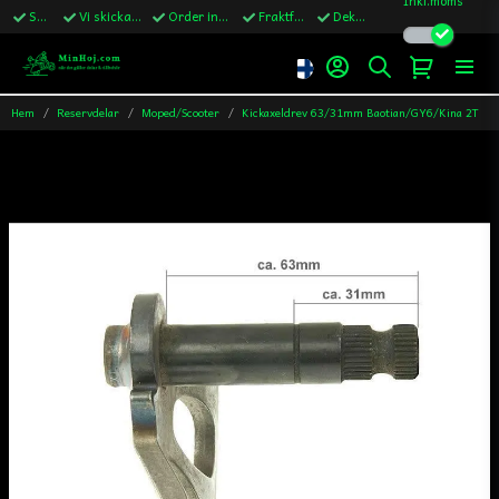
Snabba leveranser
Vi skickar till Sverige,Danmark & Finland
Order innan kl.13 skickas samma vardag
Fraktfritt över 1200kr till Sverige
Dekaler ingår i alla ordrar
Hem
Reservdelar
Moped/Scooter
Kickaxeldrev 63/31mm Baotian/GY6/Kina 2T