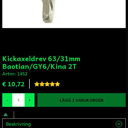
Kickaxeldrev 63/31mm
Baotian/GY6/Kina 2T
Artnr:
1452
€ 10,72
LÄGG I VARUKORGEN
-
+
Beskrivning