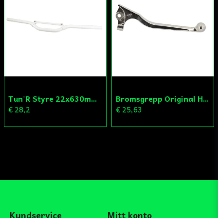
Tun'R Styre 22x630mm Vit
Bromsgrepp Original Hö Peugeot Ludix/Speedfight/Vivacity
€ 28,2
€ 25,63
Kundservice
Mitt konto