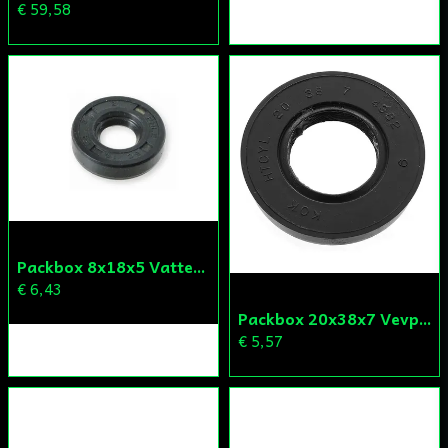
€ 59,58
Packbox 8x18x5 Vattenpump Aprilia/Derbi/Gilera (original)
€ 6,43
Packbox 20x38x7 Vevparti Derbi (original)
€ 5,57