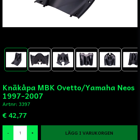
Knäkåpa MBK Ovetto/Yamaha Neos
1997-2007
Artnr:
3397
€ 42,77
LÄGG I VARUKORGEN
-
+