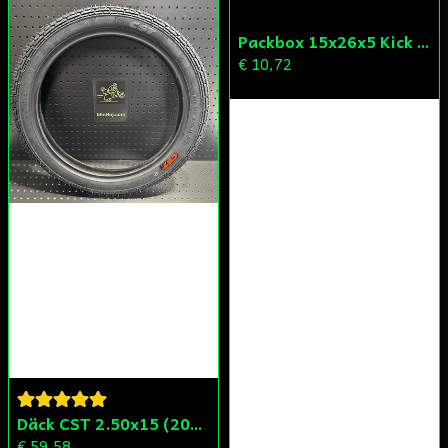
Skicka fråga
Packbox 15x26x5 Kick Aprilia/Derbi/Gilera (original)
€ 10,72
Däck CST 2.50x15 (20x250) Compact/Scoper/Mamba/Flakmoped
€ 59,58