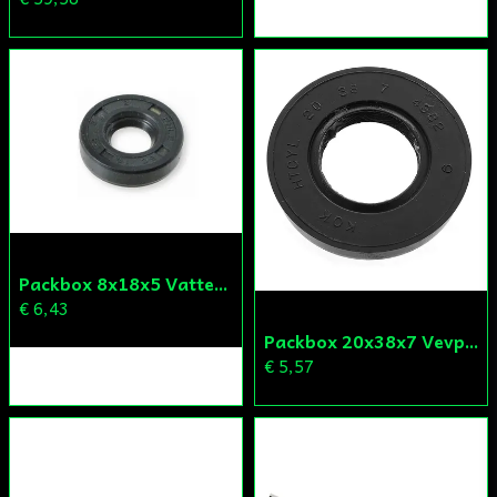
Packbox 8x18x5 Vattenpump Aprilia/Derbi/Gilera (original)
€ 6,43
Packbox 20x38x7 Vevparti Derbi (original)
€ 5,57