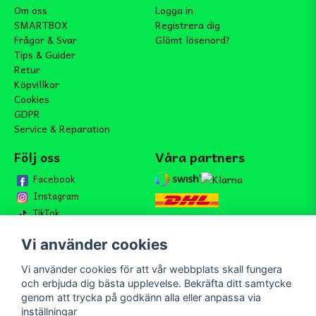
Om oss
Logga in
SMARTBOX
Registrera dig
Frågor & Svar
Glömt lösenord?
Tips & Guider
Retur
Köpvillkor
Cookies
GDPR
Service & Reparation
Följ oss
Våra partners
Facebook
Instagram
TikTok
Vi använder cookies
Vi använder cookies för att vår webbplats skall fungera
Bli medlem i vårt nyhetsbrev
och erbjuda dig bästa upplevelse. Bekräfta ditt samtycke
email
genom att trycka på godkänn alla eller anpassa via
Mejladress
Skicka
inställningar