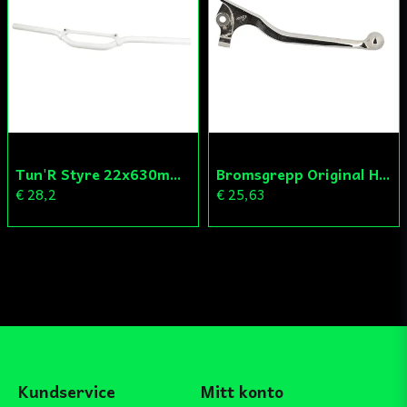
Tun'R Styre 22x630mm Vit
Bromsgrepp Original Hö Peugeot Ludix/Speedfight/Vivacity
€ 28,2
€ 25,63
Kundservice
Mitt konto