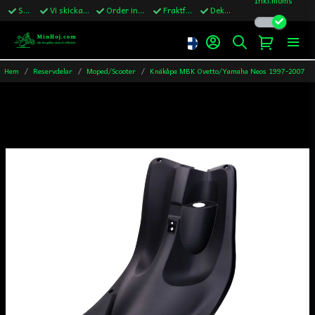
Snabba leveranser
Vi skickar till Sverige,Danmark & Finland
Order innan kl.13 skickas samma vardag
Fraktfritt över 1200kr till Sverige
Dekaler ingår i alla ordrar
Hem
Reservdelar
Moped/Scooter
Knäkåpa MBK Ovetto/Yamaha Neos 1997-2007