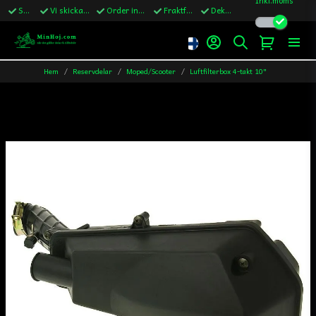
Snabba leveranser
Vi skickar till Sverige,Danmark & Finland
Order innan kl.13 skickas samma vardag
Fraktfritt över 1200kr till Sverige
Dekaler ingår i alla ordrar
Hem
Reservdelar
Moped/Scooter
Luftfilterbox 4-takt 10"