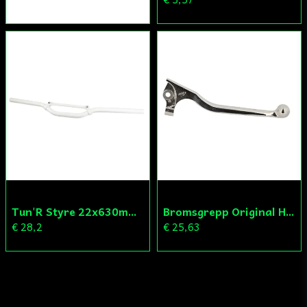
Tun'R Styre 22x630mm Vit
Bromsgrepp Original Hö Peugeot Ludix/Speedfight/Vivacity
€ 28,2
€ 25,63