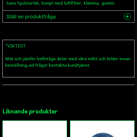
tums hjulstorlek, kompl med luftfilter, klämma, gummi.
Ställ en produktfråga
question
Fråga oss något om denna produkten...
*VIKTIGT
Mät och jämför befintliga delar med våra mått och bilder innan
name
Namn
beställning,vid frågor kontakta kundtjänst.
email
Mejladress
Liknande produkter
Ja, ni får publicera min fråga