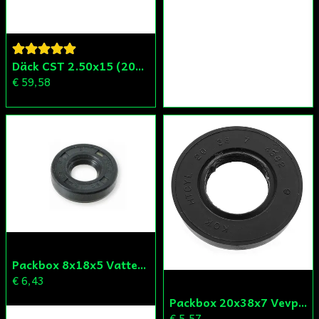
Däck CST 2.50x15 (20x250) Compact/Scoper/Mamba/Flakmoped
€ 59,58
Packbox 8x18x5 Vattenpump Aprilia/Derbi/Gilera (original)
€ 6,43
Packbox 20x38x7 Vevparti Derbi (original)
€ 5,57