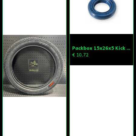
Skicka fråga
Packbox 15x26x5 Kick Aprilia/Derbi/Gilera (original)
€ 10,72