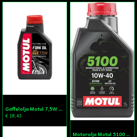
Skicka fråga
Gaffelolja Motul 7,5W 1L
€ 18,43
Motorolja Motul 5100 4T 10W-40 1L