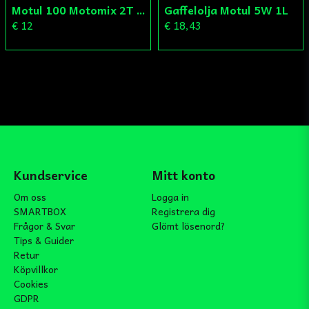
Motul 100 Motomix 2T 1 L
Gaffelolja Motul 5W 1L
€ 12
€ 18,43
Kundservice
Mitt konto
Om oss
Logga in
SMARTBOX
Registrera dig
Frågor & Svar
Glömt lösenord?
Tips & Guider
Retur
Köpvillkor
Cookies
GDPR