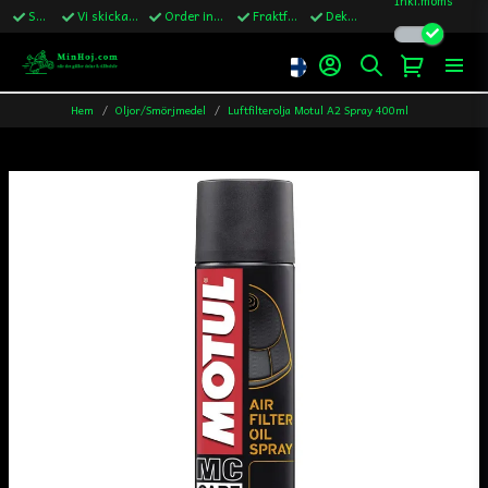
Snabba leveranser
Vi skickar till Sverige,Danmark & Finland
Order innan kl.13 skickas samma vardag
Fraktfritt över 1200kr till Sverige
Dekaler ingår i alla ordrar
Hem
Oljor/Smörjmedel
Luftfilterolja Motul A2 Spray 400ml