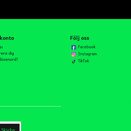
 konto
Följ oss
in
Facebook
rera dig
Instagram
lösenord?
TikTok
Skicka