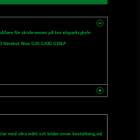
hållare för skivbromsen på tex elsparkcykeln
i3 Ninebot Max G30 G30D G30LP
nna produkten...
elar med våra mått och bilder innan beställning,vid
email