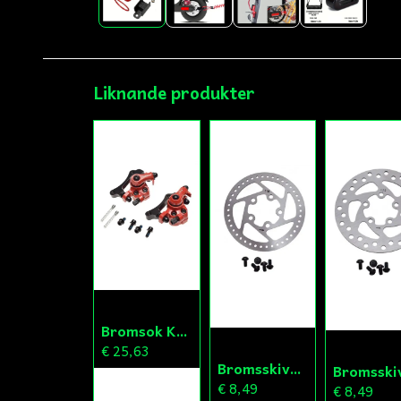
Liknande produkter
Bromsok Kugoo
€ 25,63
Bromsskiva 110mm Xiaomi
€ 8,49
€ 8,49