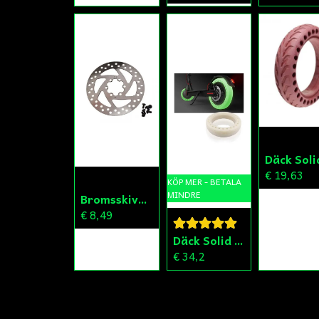
€ 19,63
KÖP MER - BETALA
MINDRE
Bromsskiva 140mm Kugoo
€ 8,49
Däck Solid 8,5x2" Fluorescerande
€ 34,2