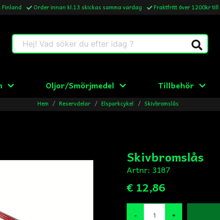
& Finland
Order innan kl.13 skickas samma vardag
Fraktfritt över 1200kr till
Hej! Vad söker du efter idag ?
n
Oljor/Smörjmedel
Tillbehör
Hem
Reservdelar
Elsparkcykel
Skivbromslås
Skivbromslås
Artnr:
3187
€ 12,86
-
+