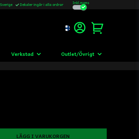
Inkl.moms
 Sverige
Dekaler ingår i alla ordrar
Verkstad
Outlet/Övrigt
LÄGG I VARUKORGEN