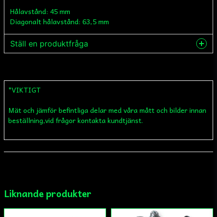
Hålavstånd: 45 mm
Diagonalt hålavstånd: 63,5 mm
Ställ en produktfråga
question
Fråga oss något om denna produkten...
*VIKTIGT
Mät och jämför befintliga delar med våra mått och bilder innan
name
Namn
beställning,vid frågor kontakta kundtjänst.
email
Mejladress
Liknande produkter
Ja, ni får publicera min fråga