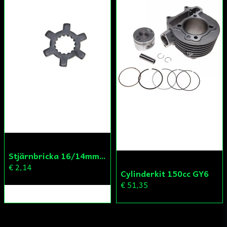
Stjärnbricka 16/14mm Yttre Remskiva
€ 2,14
Cylinderkit 150cc GY6
€ 51,35