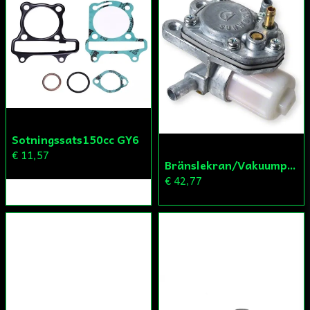
Skicka fråga
Sotningssats150cc GY6
€ 11,57
Bränslekran/Vakuumpump PGO
€ 42,77