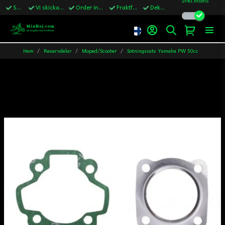
Snabba leveranser
Vi skickar till Sverige,Danmark & Finland
Order innan kl.13 skickas samma vardag
Fraktfritt över 1200kr till Sverige
Dekaler ingår i alla ordrar
Hem
Reservdelar
Moped/Scooter
Sotningssats Yamaha PW 50cc