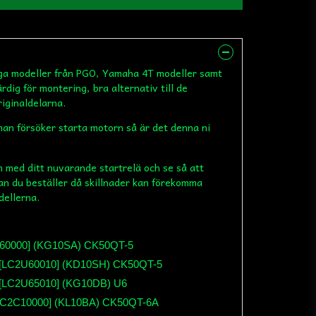
nga modeller från PGO, Yamaha 4T modeller samt
rdig för montering, bra alternativ till de
riginaldelarna.
 man försöker starta motorn så är det denna ni
 med ditt nuvarande startrelä och se så att
an du beställer då skillnader kan förekomma
dellerna.
2U60000] (KG10SA) CK50QT-5
4T [LC2U60010] (KD10SH) CK50QT-5
T [LC2U65010] (KG10DB) U6
 [LC2C10000] (KL10BA) CK50QT-6A