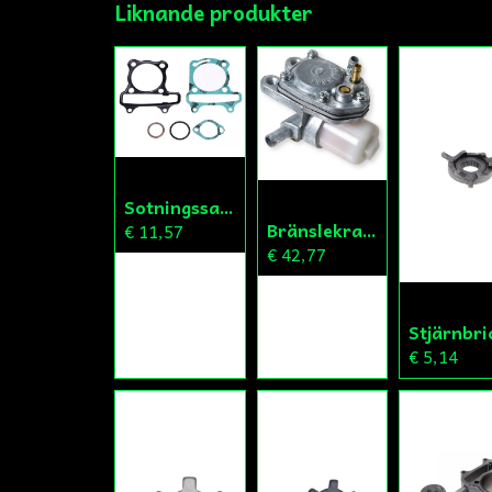
Liknande produkter
Sotningssats150cc GY6
Bränslekran/Vakuumpump PGO
€ 11,57
€ 42,77
€ 5,14