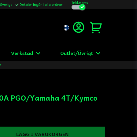
Inkl.moms
 Sverige
Dekaler ingår i alla ordrar
Verkstad
Outlet/Övrigt
o
 40A PGO/Yamaha 4T/Kymco
LÄGG I VARUKORGEN