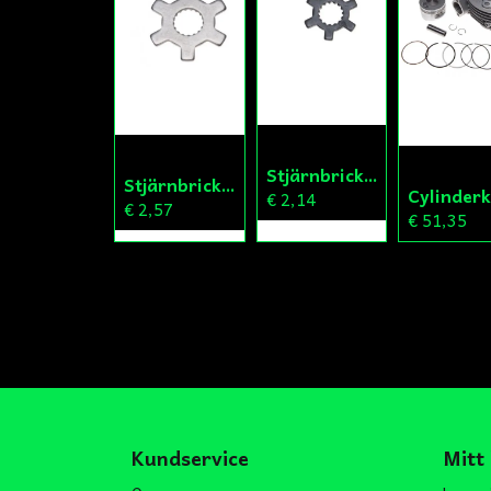
Stjärnbricka 16/14mm Yttre Remskiva
Stjärnbricka 12/13mm Yttre Remskiva
€ 2,14
€ 2,57
€ 51,35
Kundservice
Mitt