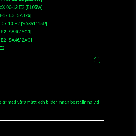
roX 06-12 E2 [BL05W]
-17 E2 [SA426]
 07-10 E2 [SA351/ 15P]
E2 [SA40/ 5C3]
 E2 [SA46/ 2AC]
E2
nna produkten...
elar med våra mått och bilder innan beställning,vid
email
Mejladress