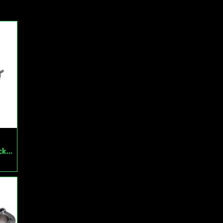
Ja, ni får publicera
Stjärnbricka 13/14mm