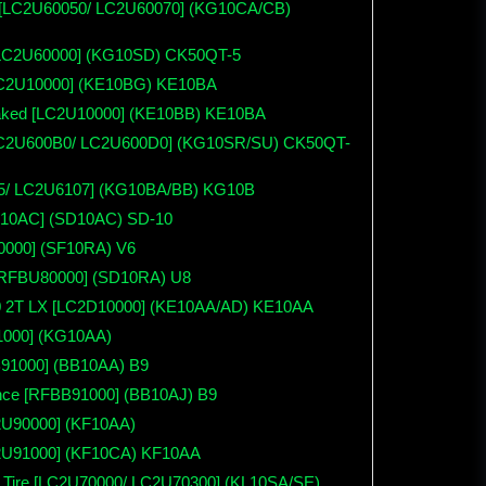
 [LC2U60050/ LC2U60070] (KG10CA/CB)
 [LC2U60000] (KG10SD) CK50QT-5
[LC2U10000] (KE10BG) KE10BA
Naked [LC2U10000] (KE10BB) KE10BA
 [LC2U600B0/ LC2U600D0] (KG10SR/SU) CK50QT-
5/ LC2U6107] (KG10BA/BB) KG10B
D10AC] (SD10AC) SD-10
0000] (SF10RA) V6
RFBU80000] (SD10RA) U8
 50 2T LX [LC2D10000] (KE10AA/AD) KE10AA
1000] (KG10AA)
91000] (BB10AA) B9
nce [RFBB91000] (BB10AJ) B9
2U90000] (KF10AA)
C2U91000] (KF10CA) KF10AA
g Tire [LC2U70000/ LC2U70300] (KL10SA/SE)