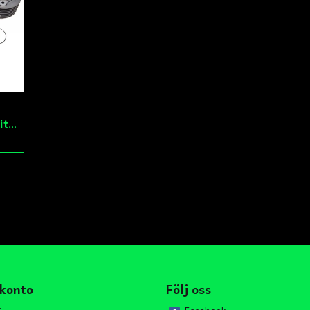
Cylinderkit 150cc GY6
 konto
Följ oss