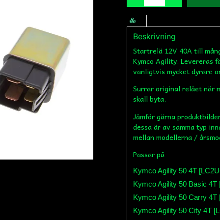
Beskrivning
Startrelä 12V 40A till må
Kymco Agility. Levereras fä
vanligtvis mycket dyrare o
Surrar original reläet när
skall byta.
Jämför gärna produktbilden
dessa är av samma typ inn
mellan modellerna / årsmo
Passar på
Kymco Agility 50 4T [LC
Kymco Agility 50 Basic 
Kymco Agility 50 Carry 4
Kymco Agility 50 City 4T