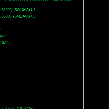
BU31000] (SG10AA) U3
U50000] (SM10AA) U5
B
SA40
C SA46
iX 08-12 E2 [BL05W]