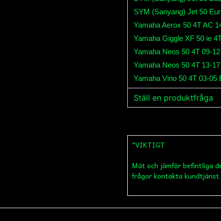
SYM (Sanyang) Jet 50 Eu
Yamaha Aerox 50 4T AC 14
Yamaha Giggle XF 50 ie 4T
Yamaha Neos 50 4T 09-12 
Yamaha Neos 50 4T 13-17
Yamaha Vino 50 4T 03-05 
Ställ en produktfråga
question
Fråga oss något om de
*VIKTIGT
Mät och jämför befintliga d
name
Namn
frågor kontakta kundtjänst.