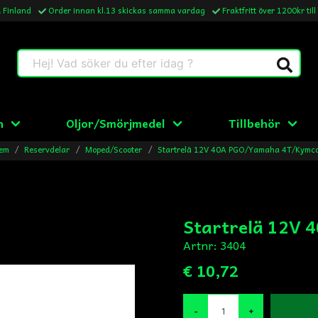
& Finland
Order innan kl.13 skickas samma vardag
Fraktfritt över 1200kr till
Hej! Vad söker du efter idag ?
n
Oljor/Smörjmedel
Tillbehör
em
Reservdelar
Moped/Scooter
Startrelä 12V 40A PGO/Yamaha 4T/Kymc
Startrelä 12V
Artnr:
3404
€ 10,72
-
+