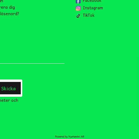
in
Facebook
rera dig
Instagram
lösenord?
TikTok
Skicka
heter och
Powered by Nyehandel AB