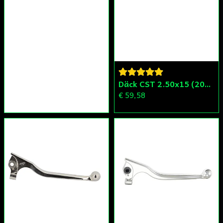
Däck CST 2.50x15 (20x250) Compact/Scoper/Mamba/Flakmoped
€ 59,58