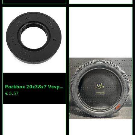
Packbox 20x38x7 Vevparti Derbi (original)
€ 5,57