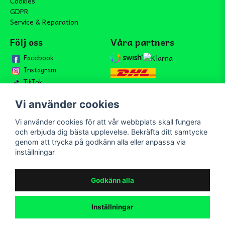
Cookies
GDPR
Service & Reparation
Följ oss
Våra partners
Facebook
Instagram
TikTok
Vi använder cookies
Vi använder cookies för att vår webbplats skall fungera
Bli medlem i vårt nyhetsbrev
och erbjuda dig bästa upplevelse. Bekräfta ditt samtycke
email
genom att trycka på godkänn alla eller anpassa via
Mejladress
Skicka
inställningar
Bli medlem i vårt nyhetsbrev och ta del av våra nyheter och
erbjudande.
Godkänn alla
Inställningar