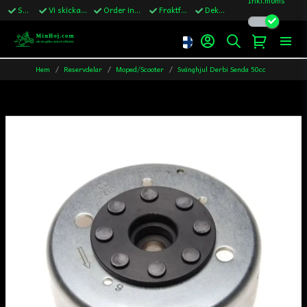
Snabba leveranser
Vi skickar till Sverige,Danmark & Finland
Order innan kl.13 skickas samma vardag
Fraktfritt över 1200kr till Sverige
Dekaler ingår i alla ordrar
Hem
Reservdelar
Moped/Scooter
Svänghjul Derbi Senda 50cc