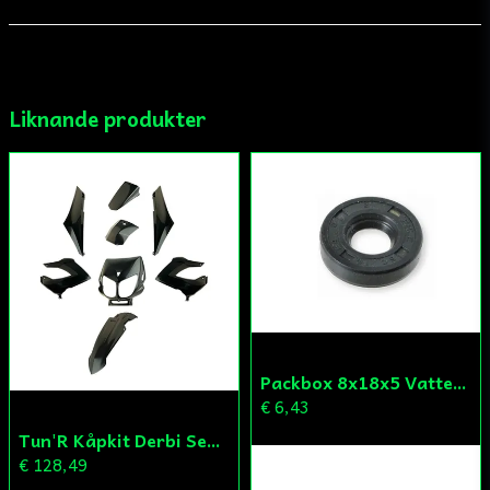
email
Mejladress
Liknande produkter
Ja, ni får publicera min fråga
Skicka fråga
Packbox 8x18x5 Vattenpump Aprilia/Derbi/Gilera (original)
€ 6,43
Tun'R Kåpkit Derbi Senda
€ 128,49