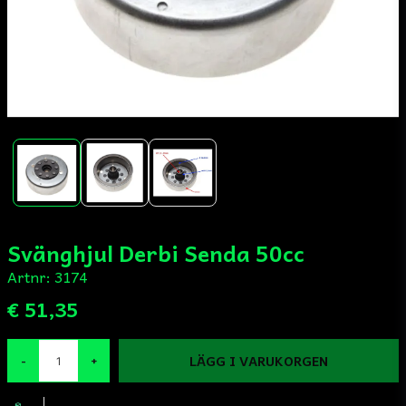
Svänghjul Derbi Senda 50cc
Artnr:
3174
€ 51,35
LÄGG I VARUKORGEN
-
+