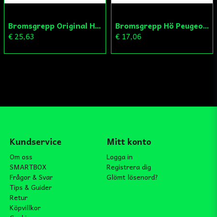
Bromsgrepp Original Hö Peugeot Ludix/Speedfight/Vivacity
Bromsgrepp Hö Peugeot Ludix/Speedfight/Vivacity
€ 25,63
€ 17,06
Kundservice
Mitt konto
Om oss
Logga in
SMARTBOX
Registrera dig
Frågor & Svar
Glömt lösenord?
Tips & Guider
Retur
Köpvillkor