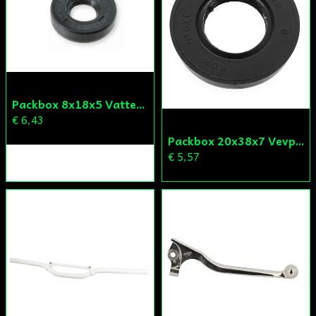
Packbox 8x18x5 Vattenpump Aprilia/Derbi/Gilera (original)
€ 6,43
Packbox 20x38x7 Vevparti Derbi (original)
€ 5,57