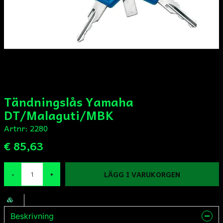
Tändningslås Yamaha
DT/Malaguti/MBK
Artnr:
2280
€ 85,63
LÄGG I VARUKORGEN
-
+
Beskrivning