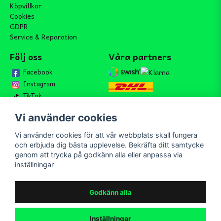
Köpvillkor
Cookies
GDPR
Service & Reparation
Följ oss
Våra partners
Facebook
Instagram
TikTok
Vi använder cookies
Vi använder cookies för att vår webbplats skall fungera
Bli medlem i vårt nyhetsbrev
och erbjuda dig bästa upplevelse. Bekräfta ditt samtycke
email
genom att trycka på godkänn alla eller anpassa via
Mejladress
Skicka
inställningar
Bli medlem i vårt nyhetsbrev och ta del av våra nyheter och
erbjudande.
Godkänn alla
Inställningar