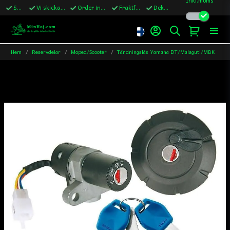
Snabba leveranser
Vi skickar till Sverige,Danmark & Finland
Order innan kl.13 skickas samma vardag
Fraktfritt över 1200kr till Sverige
Dekaler ingår i alla ordrar
Hem
Reservdelar
Moped/Scooter
Tändningslås Yamaha DT/Malaguti/MBK