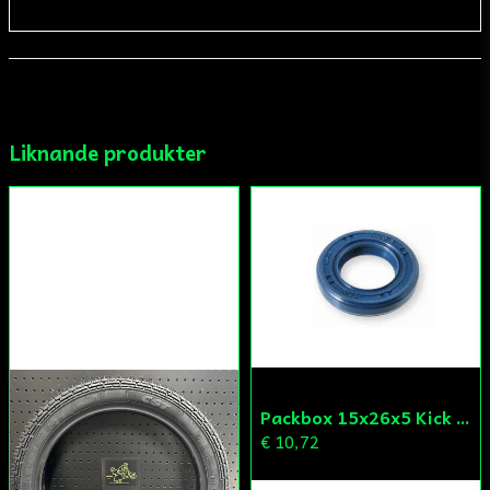
email
Mejladress
Liknande produkter
Ja, ni får publicera min fråga
Skicka fråga
Packbox 15x26x5 Kick Aprilia/Derbi/Gilera (original)
€ 10,72