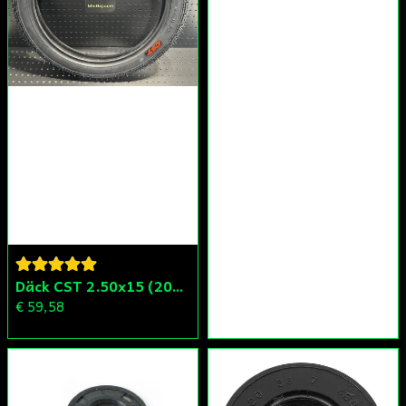
Däck CST 2.50x15 (20x250) Compact/Scoper/Mamba/Flakmoped
€ 59,58