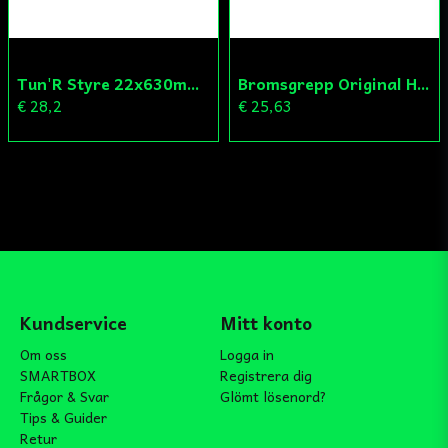
Tun'R Styre 22x630mm Vit
Bromsgrepp Original Hö Peugeot Ludix/Speedfight/Vivacity
€ 28,2
€ 25,63
Kundservice
Mitt konto
Om oss
Logga in
SMARTBOX
Registrera dig
Frågor & Svar
Glömt lösenord?
Tips & Guider
Retur