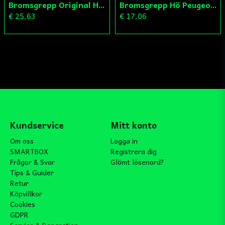
Bromsgrepp Original Hö Peugeot Ludix/Speedfight/Vivacity
Bromsgrepp Hö Peugeot Ludix/Speedfight/Vivacity
€ 25,63
€ 17,06
Kundservice
Mitt konto
Om oss
Logga in
SMARTBOX
Registrera dig
Frågor & Svar
Glömt lösenord?
Tips & Guider
Retur
Köpvillkor
Cookies
GDPR