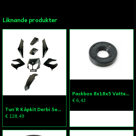
Ja, ni får publicera min fråga
Liknande produkter
Skicka fråga
Packbox 8x18x5 Vattenpump Aprilia/Derbi/Gilera (original)
€ 6,43
Tun'R Kåpkit Derbi Senda
€ 128,49