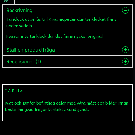
Beskrivning
Tanklock utan lås till Kina mopeder där tanklocket finns
under sadeln.
Passar inte tanklock där det finns nyckel original
Ställ en produktfråga
Recensioner (1)
question
Fråga oss något om denna produkten...
Dick
1 vuosi sitten
Jättenöjd, passade perfekt.
*VIKTIGT
name
Namn
Mät och jämför befintliga delar med våra mått och bilder innan
beställning,vid frågor kontakta kundtjänst.
email
Mejladress