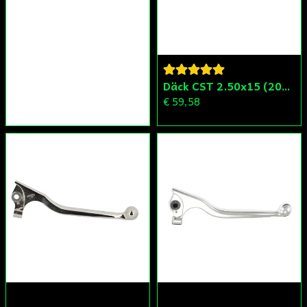
Däck CST 2.50x15 (20x250) Compact/Scoper/Mamba/Flakmoped
€ 59,58