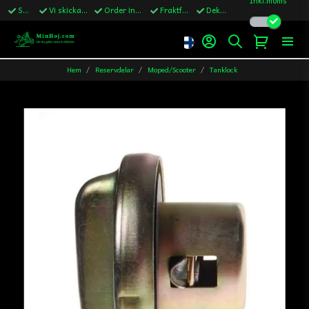
Snabba leveranser
Vi skickar till Sverige,Danmark & Finland
Order innan kl.13 skickas samma vardag
Fraktfritt över 1200kr till Sverige
Dekaler ingår i alla ordrar
Hem
Reservdelar
Moped/Scooter
Tanklock