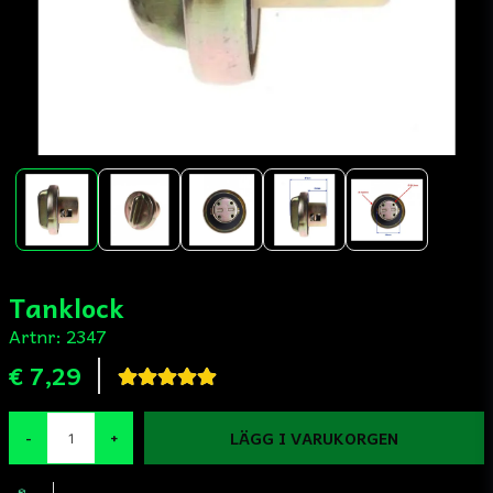
Tanklock
Artnr:
2347
€ 7,29
LÄGG I VARUKORGEN
-
+