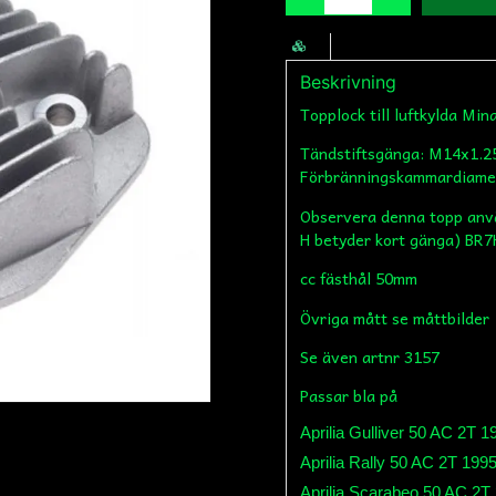
Beskrivning
Topplock till luftkylda Min
Tändstiftsgänga: M14x1.2
Förbränningskammardiame
Observera denna topp anvä
H betyder kort gänga) BR
cc fästhål 50mm
Övriga mått se måttbilder
Se även artnr 3157
Passar bla på
Aprilia Gulliver 50 AC 2T 
Aprilia Rally 50 AC 2T 199
Aprilia Scarabeo 50 AC 2T