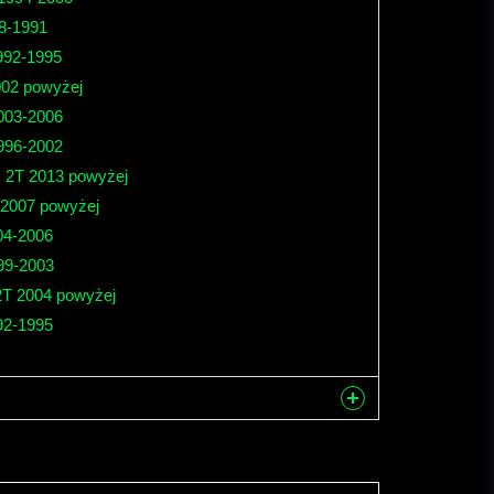
8-1991
992-1995
02 powyżej
003-2006
996-2002
 2T 2013 powyżej
 2007 powyżej
04-2006
99-2003
2T 2004 powyżej
92-1995
nna produkten...