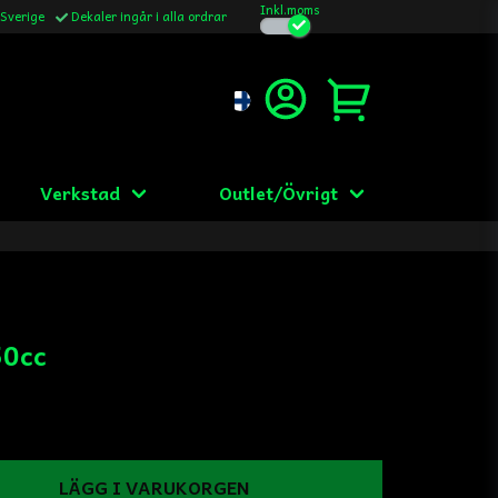
Inkl.moms
 Sverige
Dekaler ingår i alla ordrar
Verkstad
Outlet/Övrigt
50cc
LÄGG I VARUKORGEN