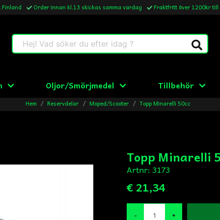
& Finland
Order innan kl.13 skickas samma vardag
Fraktfritt över 1200kr till
Hej! Vad söker du efter idag ?
n
Oljor/Smörjmedel
Tillbehör
Hem
Reservdelar
Moped/Scooter
Topp Minarelli 50cc
Topp Minarelli 
Artnr:
3173
€ 21,34
-
+