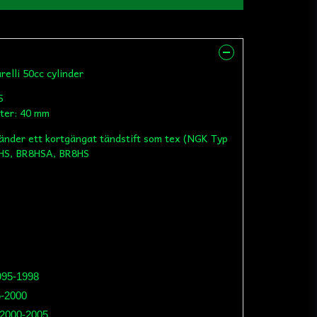
arelli 50cc cylinder
5
ter: 40 mm
nder ett kortgängat tändstift som tex (NGK Typ
7HS, BR8HSA, BR8HS
1995-1998
5-2000
 2000-2005