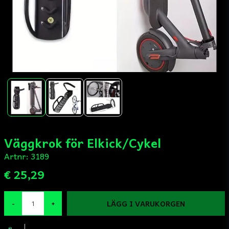
Väggkrok för Elkick/Cykel
Artnr:
3189
€ 25,29
LÄGG I VARUKORGEN
-
+