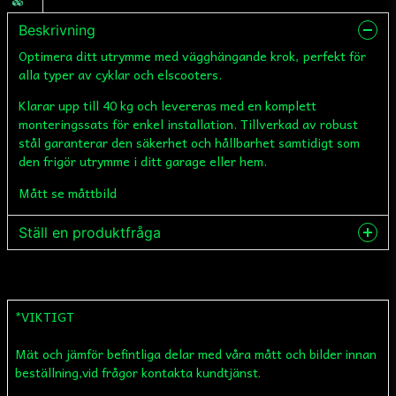
Beskrivning
Optimera ditt utrymme med vägghängande krok, perfekt för
alla typer av cyklar och elscooters.
Klarar upp till 40 kg och levereras med en komplett
monteringssats för enkel installation. Tillverkad av robust
stål garanterar den säkerhet och hållbarhet samtidigt som
den frigör utrymme i ditt garage eller hem.
Mått se måttbild
Ställ en produktfråga
question
Fråga oss något om denna produkten...
*VIKTIGT
Mät och jämför befintliga delar med våra mått och bilder innan
name
Namn
beställning,vid frågor kontakta kundtjänst.