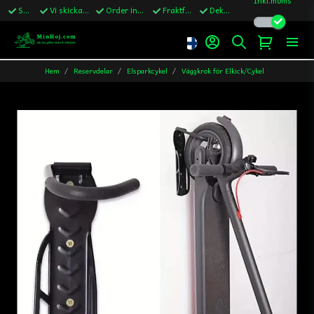
Snabba leveranser
Vi skickar till Sverige,Danmark & Finland
Order innan kl.13 skickas samma vardag
Fraktfritt över 1200kr till Sverige
Dekaler ingår i alla ordrar
Hem
Reservdelar
Elsparkcykel
Väggkrok för Elkick/Cykel