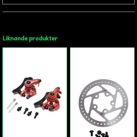
email
Mejladress
Liknande produkter
Ja, ni får publicera min fråga
Skicka fråga