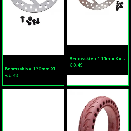
Bromsskiva 140mm Kugoo
€ 8,49
Bromsskiva 120mm Xiaomi
€ 8,49