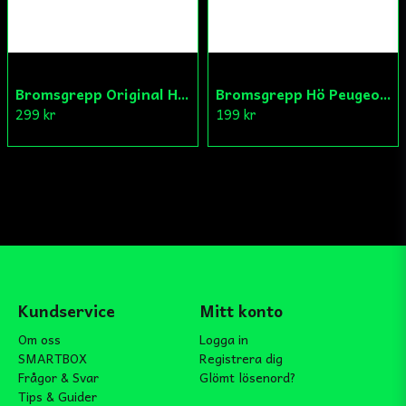
Bromsgrepp Original Hö Peugeot Ludix/Speedfight/Vivacity
Bromsgrepp Hö Peugeot Ludix/Speedfight/Vivacity
299 kr
199 kr
Kundservice
Mitt konto
Om oss
Logga in
SMARTBOX
Registrera dig
Frågor & Svar
Glömt lösenord?
Tips & Guider