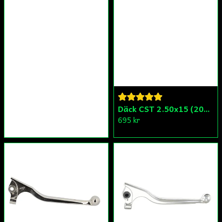
Däck CST 2.50x15 (20x250) Compact/Scoper/Mamba/Flakmoped
695 kr