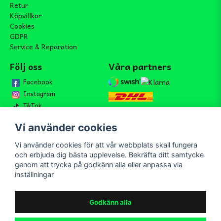
Retur
Köpvillkor
Cookies
GDPR
Service & Reparation
Följ oss
Våra partners
Facebook
Instagram
TikTok
Vi använder cookies
Vi använder cookies för att vår webbplats skall fungera
Bli medlem i vårt nyhetsbrev
och erbjuda dig bästa upplevelse. Bekräfta ditt samtycke
email
genom att trycka på godkänn alla eller anpassa via
Mejladress
Skicka
inställningar
Bli medlem i vårt nyhetsbrev och ta del av våra nyheter och
erbjudande.
Godkänn alla