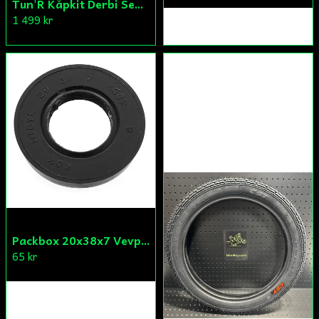
Tun'R Kåpkit Derbi Senda
1 499 kr
Packbox 20x38x7 Vevparti Derbi (original)
65 kr