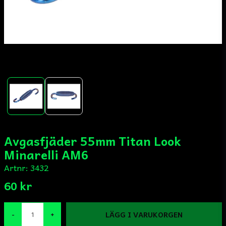
Avgasfjäder 55mm Titan Look
Minarelli AM6
Artnr:
3432
60 kr
LÄGG I VARUKORGEN
-
+