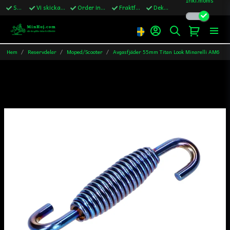
Snabba leveranser
Vi skickar till Sverige,Danmark & Finland
Order innan kl.13 skickas samma vardag
Fraktfritt över 1200kr till Sverige
Dekaler ingår i alla ordrar
Hem
Reservdelar
Moped/Scooter
Avgasfjäder 55mm Titan Look Minarelli AM6