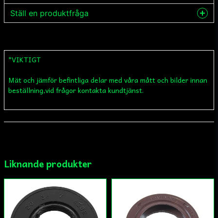
Ställ en produktfråga
question
Fråga oss något om denna produkten...
*VIKTIGT
Mät och jämför befintliga delar med våra mått och bilder innan
name
Namn
beställning,vid frågor kontakta kundtjänst.
email
Mejladress
Liknande produkter
Ja, ni får publicera min fråga