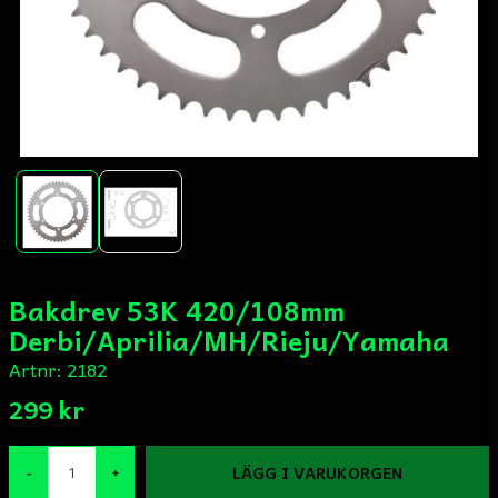
Bakdrev 53K 420/108mm
Derbi/Aprilia/MH/Rieju/Yamaha
Artnr:
2182
299 kr
LÄGG I VARUKORGEN
-
+