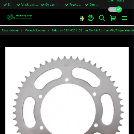
Snabba leveranser
Vi skickar till Sverige,Danmark & Finland
Order innan kl.13 skickas samma vardag
Fraktfritt över 1200kr till Sverige
Dekaler ingår i alla ordrar
Reservdelar
Moped/Scooter
Bakdrev 53K 420/108mm Derbi/Aprilia/MH/Rieju/Yamah