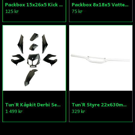
Packbox 15x26x5 Kick Aprilia/Derbi/Gilera (original)
Packbox 8x18x5 Vattenpump Aprilia/Derbi/Gilera (original)
125 kr
75 kr
Tun'R Kåpkit Derbi Senda
Tun'R Styre 22x630mm Vit
1 499 kr
329 kr