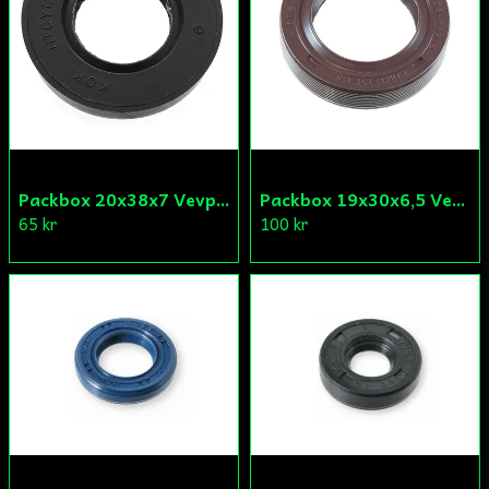
Skicka fråga
Packbox 20x38x7 Vevparti Derbi (original)
Packbox 19x30x6,5 Vevparti Vä Aprilia/Derbi/Gilera (original)
65 kr
100 kr