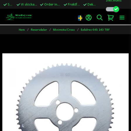
Snabba leveranser
Vi skickar till Sverige,Danmark & Finland
Order innan kl.13 skickas samma vardag
Fraktfritt över 1200kr till Sverige
Dekaler ingår i alla ordrar
Hem
Reservdelar
Minimoto/Cross
Bakdrev 64k 140 T8F