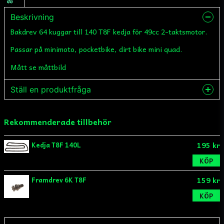
Beskrivning
Bakdrev 64 kuggar till 140 T8F kedja för 49cc 2-taktsmotor.
Passar på minimoto, pocketbike, dirt bike mini quad.
Mått se måttbild
Ställ en produktfråga
question
Fråga oss något om denna produkten...
Rekommenderade tillbehör
195 kr
Kedja T8F 140L
KÖP
name
Namn
159 kr
Framdrev 6K T8F
KÖP
email
Mejladress