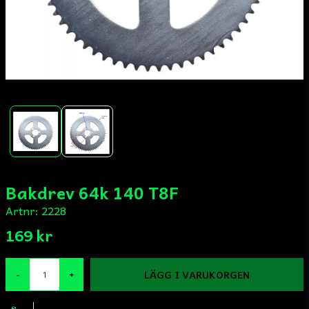
Bakdrev 64k 140 T8F
Artnr:
2228
169 kr
LÄGG I VARUKORGEN
-
+