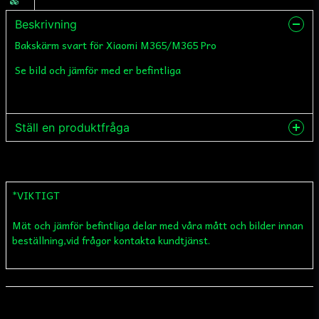
Beskrivning
Bakskärm svart för Xiaomi M365/M365 Pro
Se bild och jämför med er befintliga
Ställ en produktfråga
question
Fråga oss något om denna produkten...
*VIKTIGT
Mät och jämför befintliga delar med våra mått och bilder innan
name
Namn
beställning,vid frågor kontakta kundtjänst.
email
Mejladress