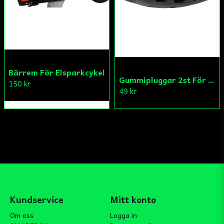
Bärrem För Elsparkcykel
Gummipluggar 2st För Elsparkcykel
150 kr
49 kr
Kundservice
Mitt konto
Om oss
Logga in