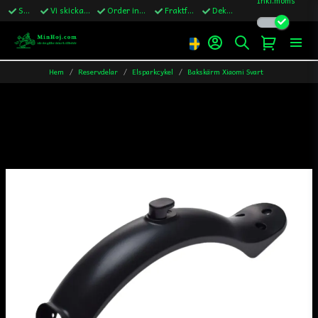
Snabba leveranser
Vi skickar till Sverige,Danmark & Finland
Order innan kl.13 skickas samma vardag
Fraktfritt över 1200kr till Sverige
Dekaler ingår i alla ordrar
Hem
Reservdelar
Elsparkcykel
Bakskärm Xiaomi Svart