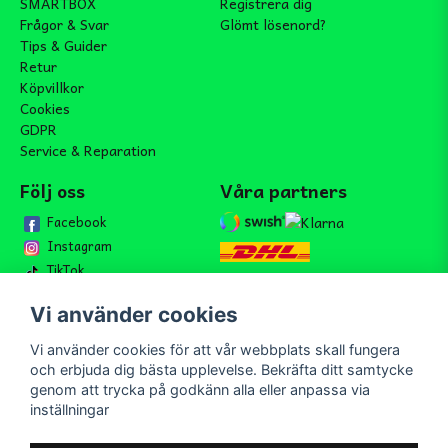
SMARTBOX
Registrera dig
Frågor & Svar
Glömt lösenord?
Tips & Guider
Retur
Köpvillkor
Cookies
GDPR
Service & Reparation
Följ oss
Våra partners
Facebook
Instagram
TikTok
Vi använder cookies
Vi använder cookies för att vår webbplats skall fungera
Bli medlem i vårt nyhetsbrev
och erbjuda dig bästa upplevelse. Bekräfta ditt samtycke
email
genom att trycka på godkänn alla eller anpassa via
Mejladress
Skicka
inställningar
Bli medlem i vårt nyhetsbrev och ta del av våra nyheter och