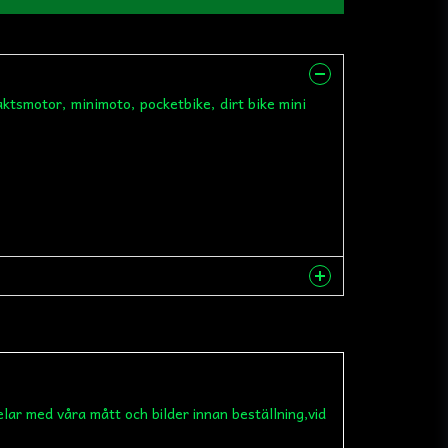
aktsmotor, minimoto, pocketbike, dirt bike mini
nna produkten...
elar med våra mått och bilder innan beställning,vid
email
Mejladress