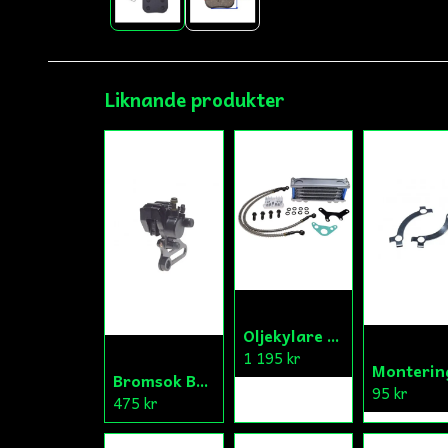
Liknande produkter
Oljekylare Universal Fiddy/Cross/ATV
1 195 kr
Bromsok Bak Fiddy/Cross
95 kr
475 kr