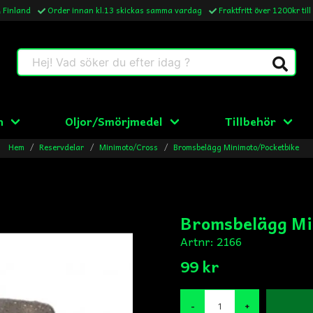
& Finland
Order innan kl.13 skickas samma vardag
Fraktfritt över 1200kr till
Hej! Vad söker du efter idag ?
n
Oljor/Smörjmedel
Tillbehör
Hem
Reservdelar
Minimoto/Cross
Bromsbelägg Minimoto/Pocketbike
Bromsbelägg Mi
Artnr:
2166
99 kr
-
+