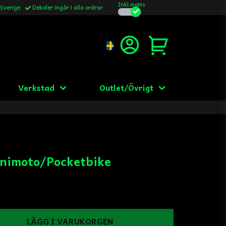
Inkl.moms
 Sverige
Dekaler ingår i alla ordrar
Verkstad
Outlet/Övrigt
nimoto/Pocketbike
LÄGG I VARUKORGEN