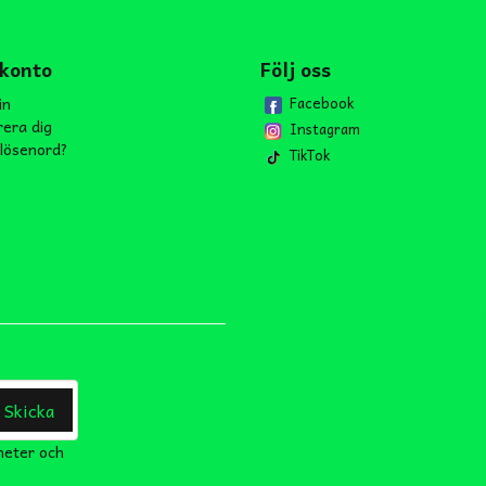
 konto
Följ oss
in
Facebook
rera dig
Instagram
lösenord?
TikTok
Skicka
heter och