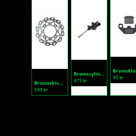
Bromscylinder Bak Fiddy/Cross
95 kr
475 kr
Bromsskiva Bak Fiddy/Cross
199 kr