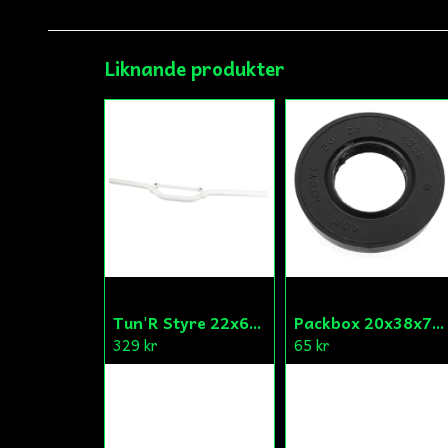
Liknande produkter
Tun'R Styre 22x630mm Vit
Packbox 20x38x7 Vevparti Derbi (original)
329 kr
65 kr