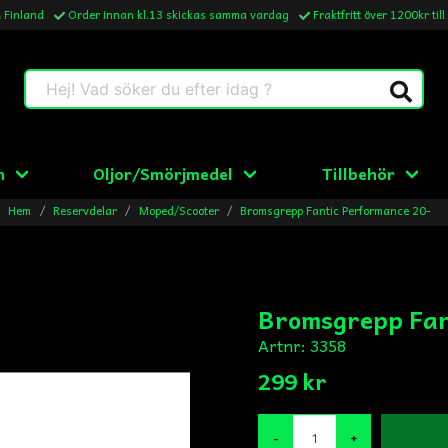
& Finland
Order innan kl.13 skickas samma vardag
Fraktfritt över 1200kr till
Hej! Vad söker du efter idag ?
n
Oljor/Smörjmedel
Tillbehör
Hem
Reservdelar
Moped/Scooter
Bromsgrepp Fantic Performance 20-
Bromsgrepp Fan
Artnr:
3358
299 kr
-
+