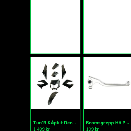
Tun'R Kåpkit Derbi Senda
Bromsgrepp Hö Peugeot Ludix/Speedfight/Vivacity
1 499 kr
199 kr