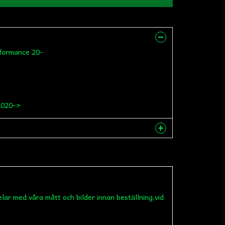
rformance 20-
2020->
nna produkten...
elar med våra mått och bilder innan beställning,vid
email
Mejladress