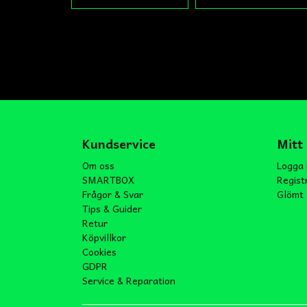
Kundservice
Mitt
Om oss
Logga 
SMARTBOX
Regist
Frågor & Svar
Glömt 
Tips & Guider
Retur
Köpvillkor
Cookies
GDPR
Service & Reparation