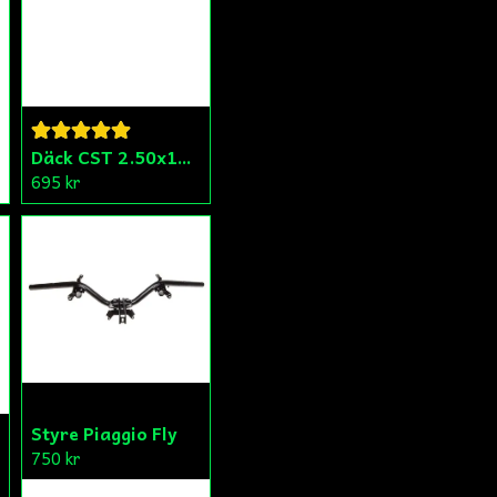
Däck CST 2.50x15 (20x250) Compact/Scoper/Mamba/Flakmoped
695 kr
Styre Piaggio Fly
750 kr