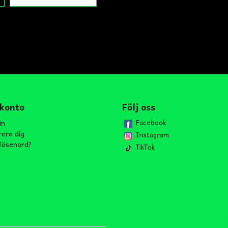
 konto
Följ oss
in
Facebook
rera dig
Instagram
lösenord?
TikTok