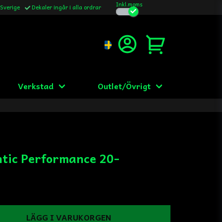
Inkl.moms
 Sverige
Dekaler ingår i alla ordrar
Verkstad
Outlet/Övrigt
tic Performance 20-
LÄGG I VARUKORGEN