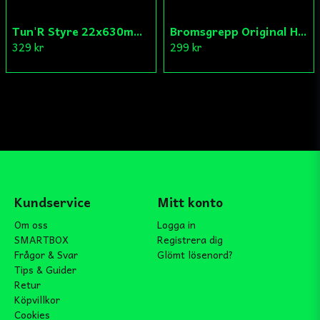
Tun'R Styre 22x630mm Vit
Bromsgrepp Original Hö Peugeot Ludix/Speedfight/Vivacity
329 kr
299 kr
Kundservice
Mitt konto
Om oss
Logga in
SMARTBOX
Registrera dig
Frågor & Svar
Glömt lösenord?
Tips & Guider
Retur
Köpvillkor
Cookies