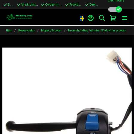
Snabba leveranser
Vi skickar till Sverige,Danmark & Finland
Order innan kl.13 skickas samma vardag
Fraktfritt över 1200kr till Sverige
Dekaler ingår i alla ordrar
Hem
Reservdelar
Moped/Scooter
Bromshandtag Vänster GY6/Kina scooter