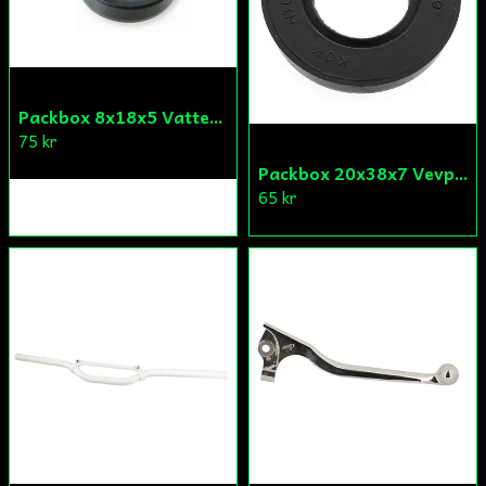
Packbox 8x18x5 Vattenpump Aprilia/Derbi/Gilera (original)
75 kr
Packbox 20x38x7 Vevparti Derbi (original)
65 kr