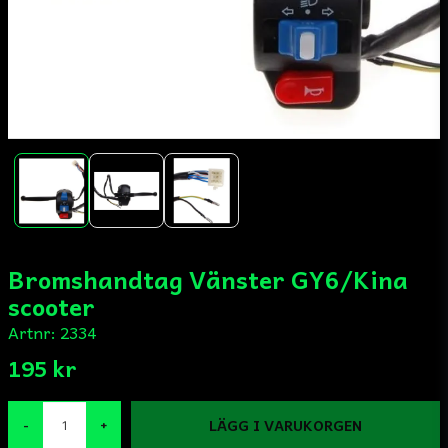
Bromshandtag Vänster GY6/Kina
scooter
Artnr:
2334
195 kr
LÄGG I VARUKORGEN
-
+