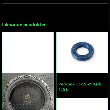
email
Mejladress
Liknande produkter
Ja, ni får publicera min fråga
Skicka fråga
Packbox 15x26x5 Kick Aprilia/Derbi/Gilera (original)
125 kr