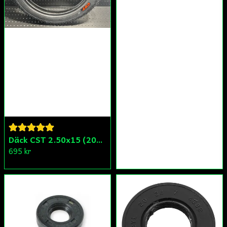
Däck CST 2.50x15 (20x250) Compact/Scoper/Mamba/Flakmoped
695 kr