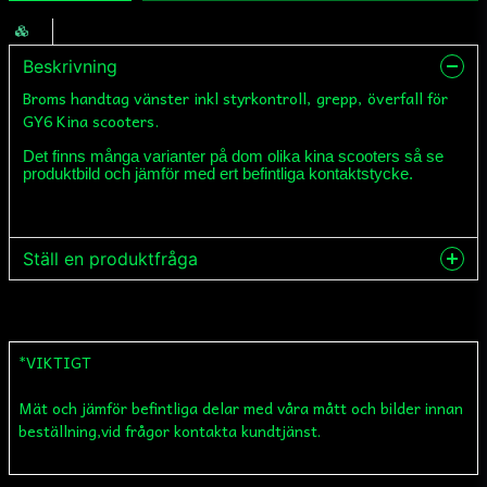
Beskrivning
Broms handtag vänster inkl styrkontroll, grepp, överfall för
GY6 Kina scooters.
Det finns många varianter på dom olika kina scooters så se
produktbild och jämför med ert befintliga kontaktstycke.
Ställ en produktfråga
question
Fråga oss något om denna produkten...
*VIKTIGT
Mät och jämför befintliga delar med våra mått och bilder innan
name
Namn
beställning,vid frågor kontakta kundtjänst.