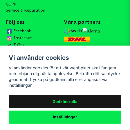
GDPR
Service & Reparation
Följ oss
Våra partners
Facebook
Instagram
TikTok
Vi använder cookies
Vi använder cookies för att vår webbplats skall fungera
Bli medlem i vårt nyhetsbrev
och erbjuda dig bästa upplevelse. Bekräfta ditt samtycke
email
genom att trycka på godkänn alla eller anpassa via
Mejladress
Skicka
inställningar
Bli medlem i vårt nyhetsbrev och ta del av våra nyheter och
erbjudande.
Godkänn alla
Inställningar
Powered by Nyehandel AB