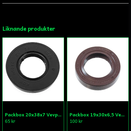
email
Mejladress
Liknande produkter
Ja, ni får publicera min fråga
Skicka fråga
Packbox 20x38x7 Vevparti Derbi (original)
Packbox 19x30x6,5 Vevparti Vä Aprilia/Derbi/Gilera (original)
65 kr
100 kr