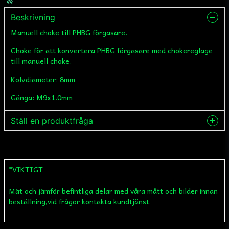
Beskrivning
Manuell choke till PHBG förgasare.
Choke för att konvertera PHBG förgasare med chokereglage
till manuell choke.
Kolvdiameter: 8mm
Gänga: M9x1.0mm
Ställ en produktfråga
question
Fråga oss något om denna produkten...
*VIKTIGT
Mät och jämför befintliga delar med våra mått och bilder innan
name
Namn
beställning,vid frågor kontakta kundtjänst.