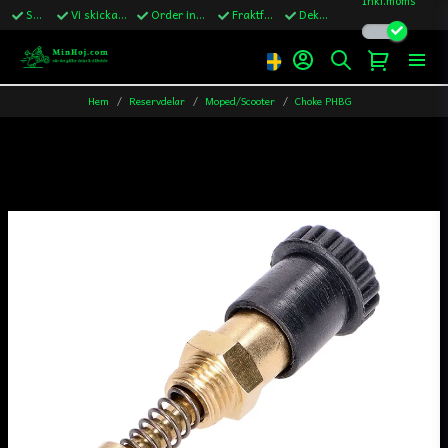
Snabba leveranser
Vi skickar till Sverige,Danmark & Finland
Order innan kl.13 skickas samma vardag
Fraktfritt över 1200kr till Sverige
Dekaler ingår i alla ordrar
Hem
Reservdelar
Moped/Scooter
Choke PHBG