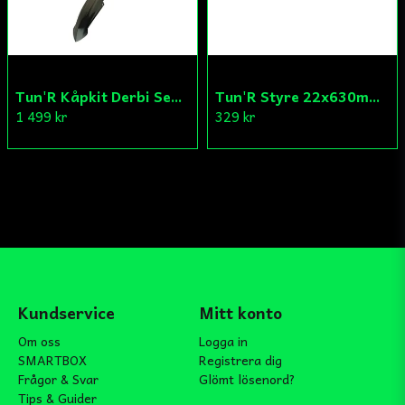
Tun'R Kåpkit Derbi Senda
Tun'R Styre 22x630mm Vit
1 499 kr
329 kr
Kundservice
Mitt konto
Om oss
Logga in
SMARTBOX
Registrera dig
Frågor & Svar
Glömt lösenord?
Tips & Guider