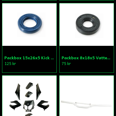
Packbox 15x26x5 Kick Aprilia/Derbi/Gilera (original)
Packbox 8x18x5 Vattenpump Aprilia/Derbi/Gilera (original)
125 kr
75 kr