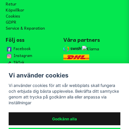
Retur
Köpvillkor
Cookies
GDPR
Service & Reparation
Följ oss
Våra partners
Facebook
Instagram
TikTok
Vi använder cookies
Vi använder cookies för att vår webbplats skall fungera
Bli medlem i vårt nyhetsbrev
och erbjuda dig bästa upplevelse. Bekräfta ditt samtycke
email
genom att trycka på godkänn alla eller anpassa via
Mejladress
Skicka
inställningar
Bli medlem i vårt nyhetsbrev och ta del av våra nyheter och
erbjudande.
Godkänn alla