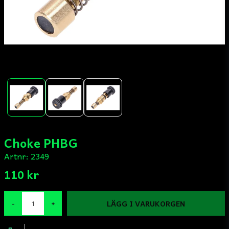
Choke PHBG
Artnr:
2349
110 kr
LÄGG I VARUKORGEN
-
+