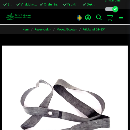
Snabba leveranser
Vi skickar till Sverige,Danmark & Finland
Order innan kl.13 skickas samma vardag
Fraktfritt över 1200kr till Sverige
Dekaler ingår i alla ordrar
Hem
Reservdelar
Moped/Scooter
Fälgband 14-15″