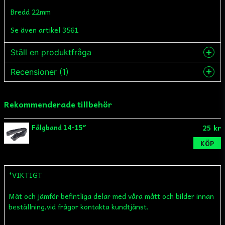
Bredd 22mm
Se även artikel 3561
Ställ en produktfråga
Recensioner (1)
question
Fråga oss något om denna produkten...
Anonym
Rekommenderade tillbehör
för 1 år sedan
Passa bra
name
25 kr
Fälgband 14-15″
Namn
KÖP
email
Mejladress
*VIKTIGT
Mät och jämför befintliga delar med våra mått och bilder innan
beställning,vid frågor kontakta kundtjänst.
Ja, ni får publicera min fråga