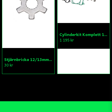
Cylinderkit Komplett 150cc GY6
1 195 kr
Stjärnbricka 12/13mm Yttre Remskiva
30 kr