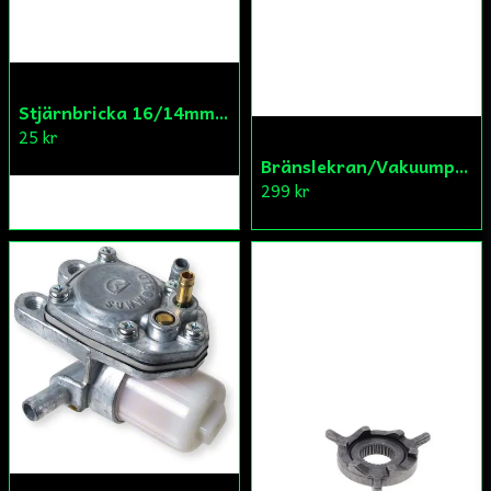
Stjärnbricka 16/14mm Yttre Remskiva
25 kr
Bränslekran/Vakuumpump PGO
299 kr