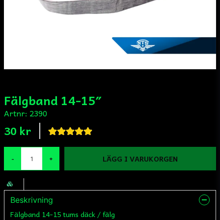
Fälgband 14-15″
Artnr:
2390
30 kr
LÄGG I VARUKORGEN
-
+
Beskrivning
Fälgband 14-15 tums däck / fälg