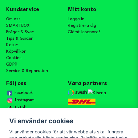
Kundservice
Mitt konto
Om oss
Logga in
SMARTBOX
Registrera dig
Frågor & Svar
Glömt lösenord?
Tips & Guider
Retur
Köpvillkor
Cookies
GDPR
Service & Reparation
Följ oss
Våra partners
Facebook
Instagram
TikTok
Vi använder cookies
Vi använder cookies för att vår webbplats skall fungera
Bli medlem i vårt nyhetsbrev
och erbjuda dig bästa upplevelse. Bekräfta ditt samtycke