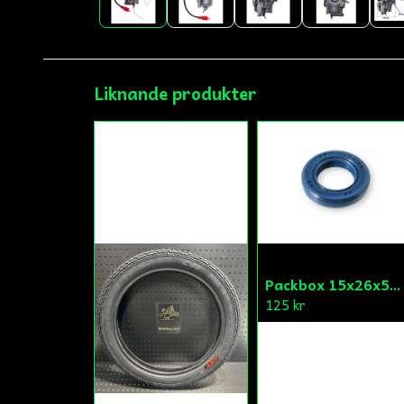
Liknande produkter
Packbox 15x26x5 Kick Aprilia/Derbi/Gilera (original)
125 kr