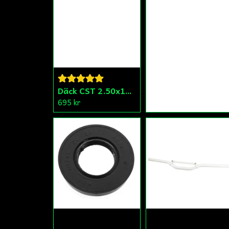
Däck CST 2.50x15 (20x250) Compact/Scoper/Mamba/Flakmoped
695 kr