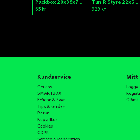
Packbox 20x38x7 Vevparti Derbi (original)
Tun'R Styre 22x630mm Vit
65 kr
329 kr
Kundservice
Mitt
Om oss
Logga 
SMARTBOX
Regist
Frågor & Svar
Glömt 
Tips & Guider
Retur
Köpvillkor
Cookies
GDPR
Service & Reparation