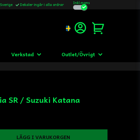
Inkl.moms
 Sverige
Dekaler ingår i alla ordrar
Verkstad
Outlet/Övrigt
ia SR / Suzuki Katana
LÄGG I VARUKORGEN