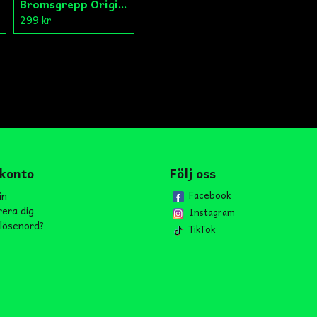
Bromsgrepp Original Hö Peugeot Ludix/Speedfight/Vivacity
299 kr
 konto
Följ oss
in
Facebook
rera dig
Instagram
lösenord?
TikTok