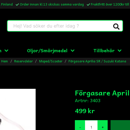
& Finland
Order innan kl.13 skickas samma vardag
Fraktfritt över 1200kr till
Hej! Vad söker du efter idag ?
n
Oljor/Smörjmedel
Tillbehör
Hem
Reservdelar
Moped/Scooter
Förgasare Aprilia SR / Suzuki Katana
Förgasare April
Artnr:
3403
499 kr
-
+