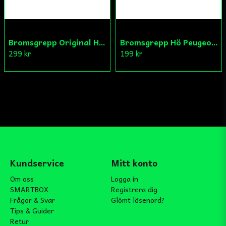
Bromsgrepp Original Hö Peugeot Ludix/Speedfight/Vivacity
Bromsgrepp Hö Peugeot Ludix/Speedfight/Vivacity
299 kr
199 kr
Kundservice
Mitt konto
Om oss
Logga in
SMARTBOX
Registrera dig
Frågor & Svar
Glömt lösenord?
Tips & Guider
Retur