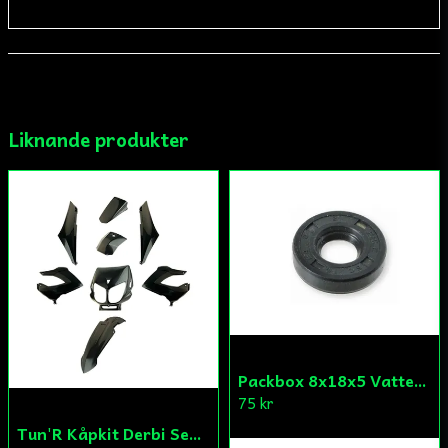
email
Mejladress
Liknande produkter
Ja, ni får publicera min fråga
Skicka fråga
Packbox 8x18x5 Vattenpump Aprilia/Derbi/Gilera (original)
75 kr
Tun'R Kåpkit Derbi Senda