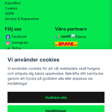
Köpvillkor
Cookies
GDPR
Service & Reparation
Följ oss
Våra partners
Facebook
Instagram
TikTok
Vi använder cookies
Vi använder cookies för att vår webbplats skall fungera
Bli medlem i vårt nyhetsbrev
och erbjuda dig bästa upplevelse. Bekräfta ditt samtycke
email
genom att trycka på godkänn alla eller anpassa via
Mejladress
Skicka
inställningar
Bli medlem i vårt nyhetsbrev och ta del av våra nyheter och
erbjudande.
Godkänn alla
Inställningar