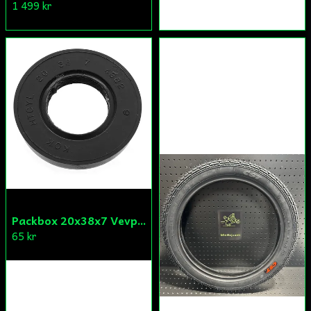
1 499 kr
Packbox 20x38x7 Vevparti Derbi (original)
65 kr