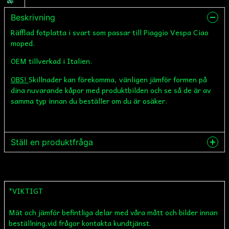
Beskrivning
Räfflad fotplatta i svart som passar till Piaggio Vespa Ciao
moped.
OEM tillverkad i Italien.
OBS!
Skillnader kan förekomma, vänligen jämför formen på
dina nuvarande kåpor med produktbilden och se så de är av
samma typ innan du beställer om du är osäker.
Ställ en produktfråga
question
Fråga oss något om denna produkten...
*VIKTIGT
Mät och jämför befintliga delar med våra mått och bilder innan
name
Namn
beställning,vid frågor kontakta kundtjänst.