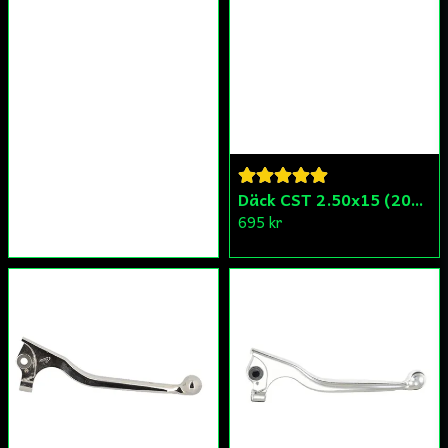
Däck CST 2.50x15 (20x250) Compact/Scoper/Mamba/Flakmoped
695 kr