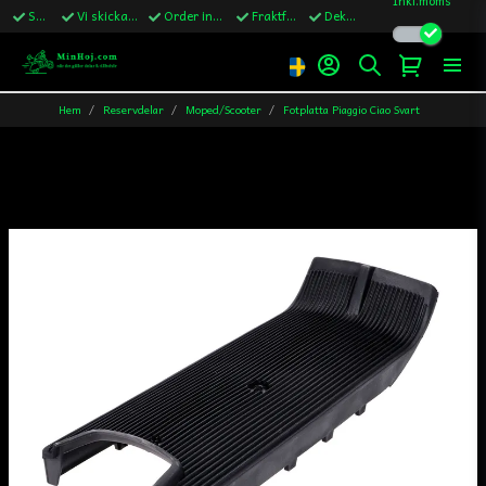
Snabba leveranser
Vi skickar till Sverige,Danmark & Finland
Order innan kl.13 skickas samma vardag
Fraktfritt över 1200kr till Sverige
Dekaler ingår i alla ordrar
Hem
Reservdelar
Moped/Scooter
Fotplatta Piaggio Ciao Svart