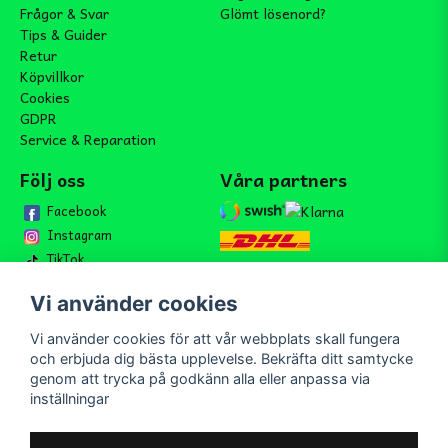
Frågor & Svar
Glömt lösenord?
Tips & Guider
Retur
Köpvillkor
Cookies
GDPR
Service & Reparation
Följ oss
Våra partners
Facebook
Instagram
TikTok
Vi använder cookies
Vi använder cookies för att vår webbplats skall fungera
Bli medlem i vårt nyhetsbrev
och erbjuda dig bästa upplevelse. Bekräfta ditt samtycke
email
genom att trycka på godkänn alla eller anpassa via
Mejladress
Skicka
inställningar
Bli medlem i vårt nyhetsbrev och ta del av våra nyheter och