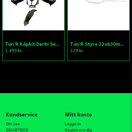
Tun'R Kåpkit Derbi Senda
Tun'R Styre 22x630mm Vit
1 499 kr
329 kr
Kundservice
Mitt konto
Om oss
Logga in
SMARTBOX
Registrera dig