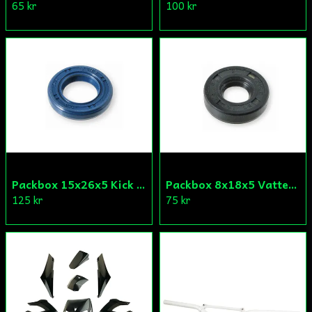
65 kr
100 kr
Packbox 15x26x5 Kick Aprilia/Derbi/Gilera (original)
Packbox 8x18x5 Vattenpump Aprilia/Derbi/Gilera (original)
125 kr
75 kr