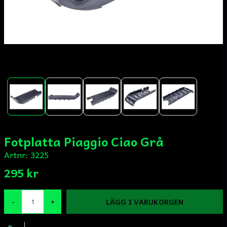
Fotplatta Piaggio Ciao Grå
Artnr:
3225
295 kr
LÄGG I VARUKORGEN
-
+