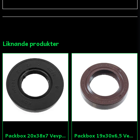
email
Mejladress
Liknande produkter
Ja, ni får publicera min fråga
Skicka fråga
Packbox 20x38x7 Vevparti Derbi (original)
Packbox 19x30x6,5 Vevparti Vä Aprilia/Derbi/Gilera (original)