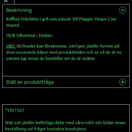
Beskrivning
Räfflad fotplatta i grå som passar till Piaggio Vespa Ciao
moped.
OEM tillverkad i Italien.
OBS!
Skillnader kan förekomma, vänligen jämför formen på
dina nuvarande kåpor med produktbilden och se så de är av
samma typ innan du beställer om du är osäker.
Ställ en produktfråga
question
Fråga oss något om denna produkten...
*VIKTIGT
Mät och jämför befintliga delar med våra mått och bilder innan
name
Namn
beställning,vid frågor kontakta kundtjänst.