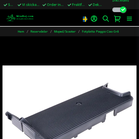
Snabba leveranser
Vi skickar till Sverige,Danmark & Finland
Order innan kl.13 skickas samma vardag
Fraktfritt över 1200kr till Sverige
Dekaler ingår i alla ordrar
Hem
Reservdelar
Moped/Scooter
Fotplatta Piaggio Ciao Grå