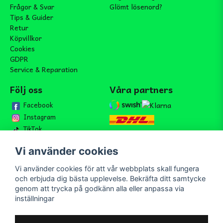
Frågor & Svar
Glömt lösenord?
Tips & Guider
Retur
Köpvillkor
Cookies
GDPR
Service & Reparation
Följ oss
Våra partners
Facebook
Instagram
TikTok
Vi använder cookies
Vi använder cookies för att vår webbplats skall fungera
Bli medlem i vårt nyhetsbrev
och erbjuda dig bästa upplevelse. Bekräfta ditt samtycke
email
genom att trycka på godkänn alla eller anpassa via
Mejladress
Skicka
inställningar
Bli medlem i vårt nyhetsbrev och ta del av våra nyheter och