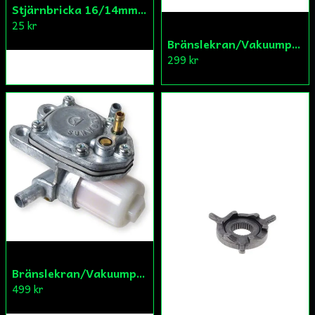
Stjärnbricka 16/14mm Yttre Remskiva
25 kr
Bränslekran/Vakuumpump PGO
299 kr
Bränslekran/Vakuumpump PGO
499 kr