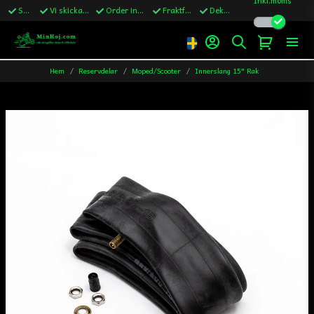
Snabba leveranser
Vi skickar till Sverige,Danmark & Finland
Order innan kl.13 skickas samma vardag
Fraktfritt över 1200kr till Sverige
Dekaler ingår i alla ordrar
Hem
Reservdelar
Moped/Scooter
Innerslang 15" Rak