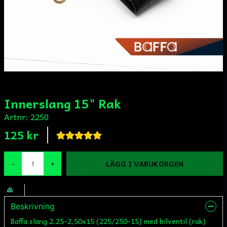
Innerslang 15" Rak
Artnr:
2250
125 kr
LÄGG I VARUKORGEN
-
+
Beskrivning
Baffa slang 2,25-2,50x15 (225/250-15) med bilventil (rak)