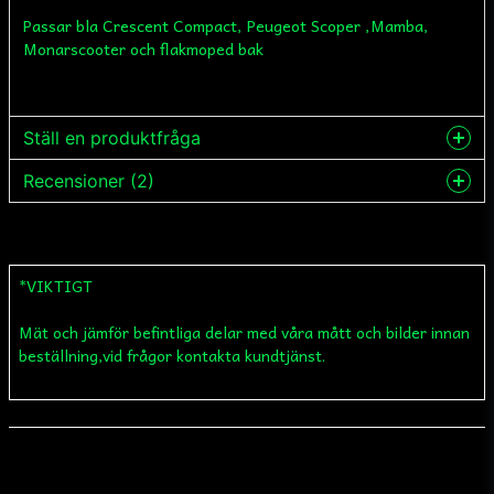
Passar bla Crescent Compact, Peugeot Scoper ,Mamba,
Monarscooter och flakmoped bak
Ställ en produktfråga
Recensioner (2)
question
Fråga oss något om denna produkten...
Stig
för 1 år sedan
*VIKTIGT
name
Stig-Gunnar
Namn
för 1 år sedan
Mät och jämför befintliga delar med våra mått och bilder innan
Fyller sin funktion
beställning,vid frågor kontakta kundtjänst.
email
Mejladress