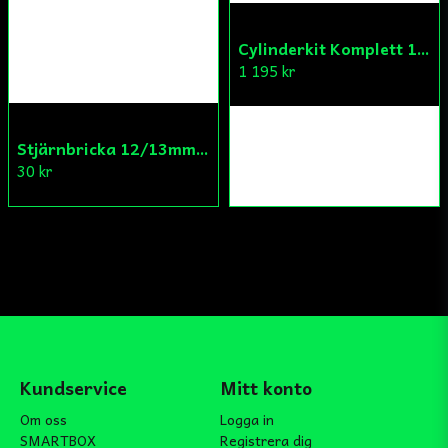
Cylinderkit Komplett 150cc GY6
1 195 kr
Stjärnbricka 12/13mm Yttre Remskiva
30 kr
Kundservice
Mitt konto
Om oss
Logga in
SMARTBOX
Registrera dig