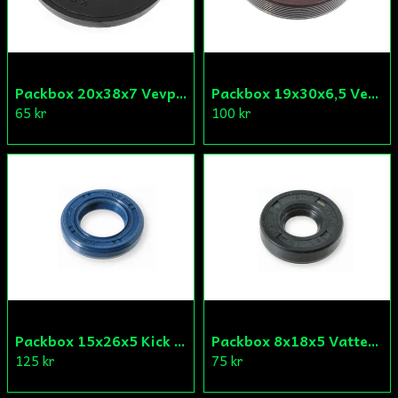
Skicka fråga
Packbox 20x38x7 Vevparti Derbi (original)
Packbox 19x30x6,5 Vevparti Vä Aprilia/Derbi/Gilera (original)
65 kr
100 kr
Packbox 15x26x5 Kick Aprilia/Derbi/Gilera (original)
Packbox 8x18x5 Vattenpump Aprilia/Derbi/Gilera (original)
125 kr
75 kr