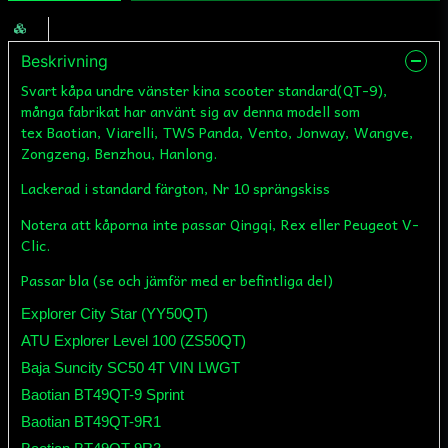
Beskrivning
Svart kåpa undre vänster kina scooter standard(QT-9),
många fabrikat har använt sig av denna modell som
tex Baotian, Viarelli, TWS Panda, Vento, Jonway, Wangve,
Zongzeng, Benzhou, Hanlong.
Lackerad i standard färgton, Nr 10 sprängskiss
Notera att kåporna inte passar Qingqi, Rex eller Peugeot V-
Clic.
Passar bla (se och jämför med er befintliga del)
Explorer City Star (YY50QT)
ATU Explorer Level 100 (ZS50QT)
Baja Suncity SC50 4T VIN LWGT
Baotian BT49QT-9 Sprint
Baotian BT49QT-9R1