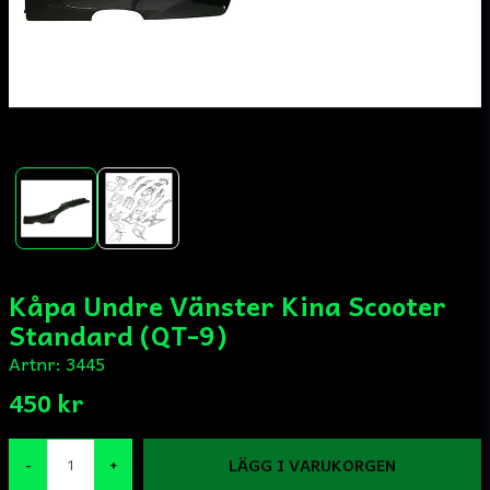
Kåpa Undre Vänster Kina Scooter
Standard (QT-9)
Artnr:
3445
450 kr
LÄGG I VARUKORGEN
-
+