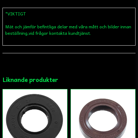
Fråga oss något om denna produkten...
*VIKTIGT
Mät och jämför befintliga delar med våra mått och bilder innan
name
Namn
beställning,vid frågor kontakta kundtjänst.
email
Mejladress
Liknande produkter
Ja, ni får publicera min fråga