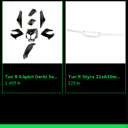
Tun'R Kåpkit Derbi Senda
Tun'R Styre 22x630mm Vit
1 499 kr
329 kr